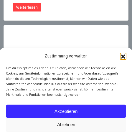
Weiterlesen
Zustimmung verwalten
Brief senden
Um dir ein optimales Erlebnis zu bieten, verwenden wir Technologien wie
Cookies, um Geräteinformationen zu speichern und/oder darauf zuzugreifen.
Spenden
Wenn du diesen Technologien zustimmst, können wir Daten wie das
Surfverhalten oder eindeutige IDs auf dieser Website verarbeiten. Wenn du
Projekt ethos.at
deine Zustimmung nicht erteilst oder zurückziehst, können bestimmte
Hubert Thurnhofer
Merkmale und Funktionen beeinträchtigt werden.
& Verein Moral 4.0
ZVR-Zahl 1736362407
Akzeptieren
Ablehnen