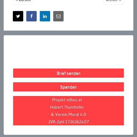
Brief senden
Spenden
Projekt ethos.at
Hubert Thurnhofer
& Verein Moral 4.0
ZVR-Zahl 1736362407