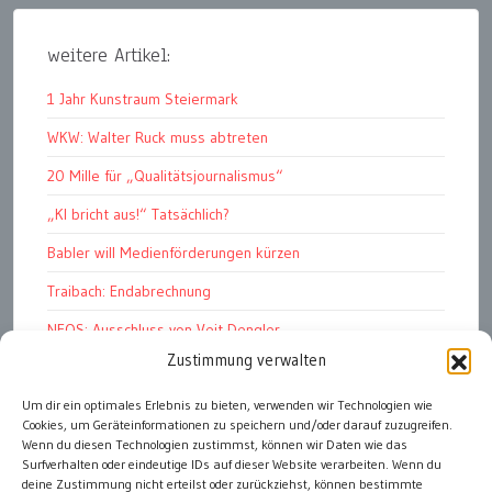
weitere Artikel:
1 Jahr Kunstraum Steiermark
WKW: Walter Ruck muss abtreten
20 Mille für „Qualitätsjournalismus“
„KI bricht aus!“ Tatsächlich?
Babler will Medienförderungen kürzen
Traibach: Endabrechnung
NEOS: Ausschluss von Veit Dengler
Zustimmung verwalten
Scharfe Rechnungshof-Kritik an WKO
Pelletspreise steigen massiv
Um dir ein optimales Erlebnis zu bieten, verwenden wir Technologien wie
Cookies, um Geräteinformationen zu speichern und/oder darauf zuzugreifen.
Werbemüll: unüberbietbar
Wenn du diesen Technologien zustimmst, können wir Daten wie das
Surfverhalten oder eindeutige IDs auf dieser Website verarbeiten. Wenn du
deine Zustimmung nicht erteilst oder zurückziehst, können bestimmte