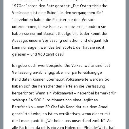
1970er Jahren den Satz geprägt: „Die Österreichische
Verfassung ist eine Ruine“. In den vergangenen fünf
Jahrzehnten haben die Politiker nie den Versuch
unternommen, diese Ruine zu renovieren, sondern sie
haben sie nur mit Bauschutt aufgefüllt. Jeder kennt die
Aussage: unsere Verfassung sei schön und elegant. Ich
kann nur sagen, wer das behauptet, der hat sie nicht
gelesen – und VdB zählt dazu!
Ich gebe euch zwei Beispiele: Die Volksanwälte sind laut
Verfassung un-abhängig, aber nur partei-abhängige
Kandidaten können überhaupt Volksanwälte werden. So
haben sich die herrschenden Parteien die Verfassung
hergerichtet! Wenn ein Volksanwalt – nebenbei bemerkt für
schlappe 14.500 Euro Monatslohn ohne jegliches
Berufsrisiko – vom FP-Chef als Kandidat aus dem Ärmel
geschüttelt wird, so ist es verräterisch, wenn dieser mit
der Losung antritt: „Wir holen uns unser Land zurück“. An
alle Parteien: da gibts nix zum Holen, die Pfründe-Wirtschaft