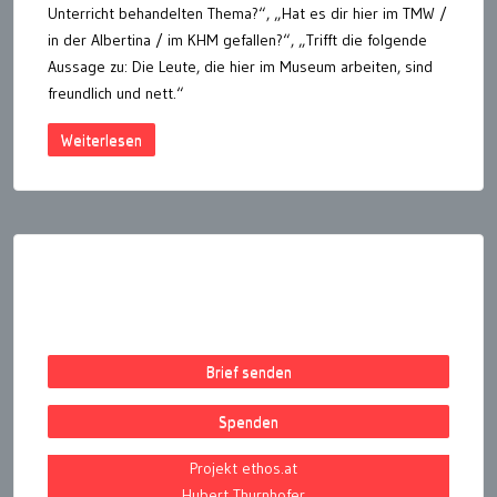
Unterricht behandelten Thema?“, „Hat es dir hier im TMW /
in der Albertina / im KHM gefallen?“, „Trifft die folgende
Aussage zu: Die Leute, die hier im Museum arbeiten, sind
freundlich und nett.“
Weiterlesen
Seitennummerierung
der
Beiträge
Brief senden
Spenden
Projekt ethos.at
Hubert Thurnhofer