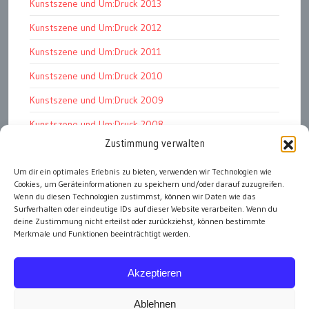
Kunstszene und Um:Druck 2013
Kunstszene und Um:Druck 2012
Kunstszene und Um:Druck 2011
Kunstszene und Um:Druck 2010
Kunstszene und Um:Druck 2009
Kunstszene und Um:Druck 2008
Zustimmung verwalten
Kunstszene und Um:Druck 2007
Um dir ein optimales Erlebnis zu bieten, verwenden wir Technologien wie
Kunst kommt von Können
Cookies, um Geräteinformationen zu speichern und/oder darauf zuzugreifen.
Renaissance der Druckgraphik
Wenn du diesen Technologien zustimmst, können wir Daten wie das
Surfverhalten oder eindeutige IDs auf dieser Website verarbeiten. Wenn du
deine Zustimmung nicht erteilst oder zurückziehst, können bestimmte
Merkmale und Funktionen beeinträchtigt werden.
alle Artikel
Akzeptieren
Ablehnen