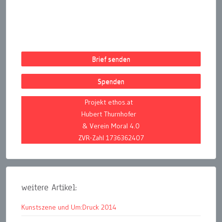
Beiträge
Brief senden
Spenden
Projekt ethos.at
Hubert Thurnhofer
& Verein Moral 4.0
ZVR-Zahl 1736362407
weitere Artikel:
Kunstszene und Um:Druck 2014