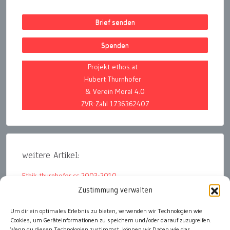
Brief senden
Spenden
Projekt ethos.at
Hubert Thurnhofer
& Verein Moral 4.0
ZVR-Zahl 1736362407
weitere Artikel:
Ethik thurnhofer.cc 2003-2010
Zustimmung verwalten
Wirtschaftsethik 2018 ethik-heute.org
Um dir ein optimales Erlebnis zu bieten, verwenden wir Technologien wie
Wirtschaftsethik 2015 – 2017 A3ECO
Cookies, um Geräteinformationen zu speichern und/oder darauf zuzugreifen.
Wirtschaftsethik 2008 – 2011 The Global Player
Wenn du diesen Technologien zustimmst, können wir Daten wie das