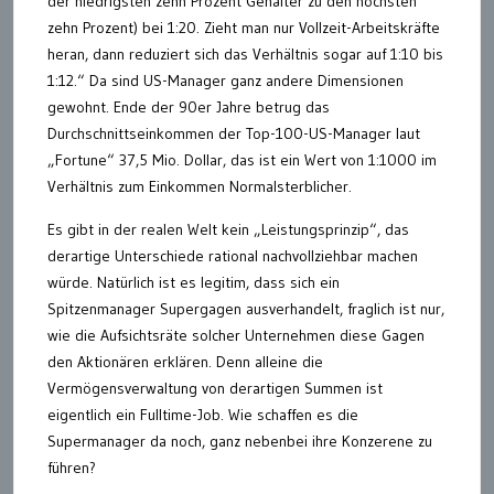
der niedrigsten zehn Prozent Gehälter zu den höchsten
zehn Prozent) bei 1:20. Zieht man nur Vollzeit-Arbeitskräfte
heran, dann reduziert sich das Verhältnis sogar auf 1:10 bis
1:12.“ Da sind US-Manager ganz andere Dimensionen
gewohnt. Ende der 90er Jahre betrug das
Durchschnittseinkommen der Top-100-US-Manager laut
„Fortune“ 37,5 Mio. Dollar, das ist ein Wert von 1:1000 im
Verhältnis zum Einkommen Normalsterblicher.
Es gibt in der realen Welt kein „Leistungsprinzip“, das
derartige Unterschiede rational nachvollziehbar machen
würde. Natürlich ist es legitim, dass sich ein
Spitzenmanager Supergagen ausverhandelt, fraglich ist nur,
wie die Aufsichtsräte solcher Unternehmen diese Gagen
den Aktionären erklären. Denn alleine die
Vermögensverwaltung von derartigen Summen ist
eigentlich ein Fulltime-Job. Wie schaffen es die
Supermanager da noch, ganz nebenbei ihre Konzerene zu
führen?