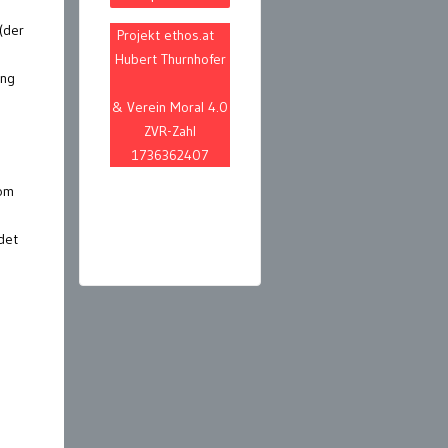
(der
Projekt ethos.at
Hubert Thurnhofer
ung
& Verein Moral 4.0
ZVR-Zahl
1736362407
vom
det