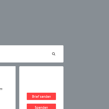
em
Brief senden
Spenden