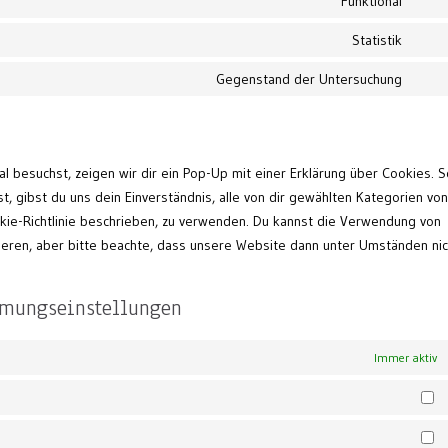
Funktional
Cons
to
Statistik
Cons
servi
to
Gegenstand der Untersuchung
word
Cons
servi
to
goog
servi
analy
sons
 besuchst, zeigen wir dir ein Pop-Up mit einer Erklärung über Cookies. 
st, gibst du uns dein Einverständnis, alle von dir gewählten Kategorien von
okie-Richtlinie beschrieben, zu verwenden. Du kannst die Verwendung von
eren, aber bitte beachte, dass unsere Website dann unter Umständen nic
mmungseinstellungen
Immer aktiv
St