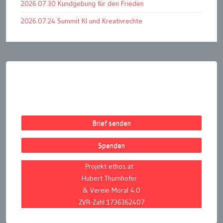
2026.07.30 Kundgebung für den Frieden
2026.07.24 Summit KI und Kreativrechte
Seitennummerierung
der
Beiträge
Brief senden
Spenden
Projekt ethos.at
Hubert Thurnhofer
& Verein Moral 4.0
ZVR-Zahl 1736362407