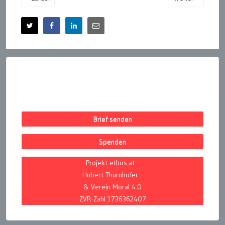
Brief senden
Spenden
Projekt ethos.at
Hubert Thurnhofer
& Verein Moral 4.0
ZVR-Zahl 1736362407