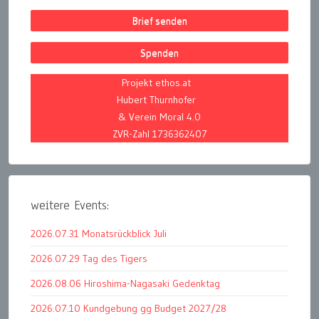
Brief senden
Spenden
Projekt ethos.at
Hubert Thurnhofer
& Verein Moral 4.0
ZVR-Zahl 1736362407
weitere Events:
2026.07.31 Monatsrückblick Juli
2026.07.29 Tag des Tigers
2026.08.06 Hiroshima-Nagasaki Gedenktag
2026.07.10 Kundgebung gg Budget 2027/28