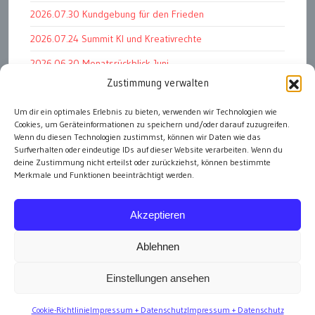
2026.07.30 Kundgebung für den Frieden
2026.07.24 Summit KI und Kreativrechte
2026.06.30 Monatsrückblick Juni
Zustimmung verwalten
2026.07.11 Worauf es letztlich ankommt
Um dir ein optimales Erlebnis zu bieten, verwenden wir Technologien wie
2026.07.01 Markenwert Studie 2026
Cookies, um Geräteinformationen zu speichern und/oder darauf zuzugreifen.
2026.07.07 Open Space im Weltmuseum
Wenn du diesen Technologien zustimmst, können wir Daten wie das
Surfverhalten oder eindeutige IDs auf dieser Website verarbeiten. Wenn du
deine Zustimmung nicht erteilst oder zurückziehst, können bestimmte
Merkmale und Funktionen beeinträchtigt werden.
alle Events
Akzeptieren
Ablehnen
Einstellungen ansehen
Impressum
Cookie-Richtlinie
Impressum + Datenschutz
Impressum + Datenschutz