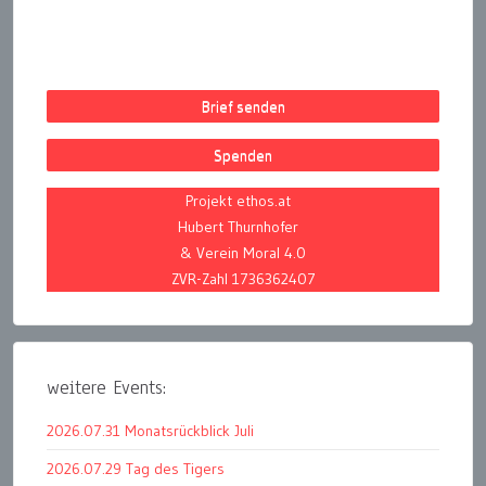
Brief senden
Spenden
Projekt ethos.at
Hubert Thurnhofer
& Verein Moral 4.0
ZVR-Zahl 1736362407
weitere Events:
2026.07.31 Monatsrückblick Juli
2026.07.29 Tag des Tigers