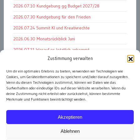
2026.07.10 Kundgebung gg Budget 2027/28
2026.07.30 Kundgebung für den Frieden
2026.07.24 Summit KI und Kreativrechte
2026.06.30 Monatsrückblick Juni
2026.07.11 Worauf es letztlich ankommt
Zustimmung verwalten
2026.07.01 Markenwert Studie 2026
Um dir ein optimales Erlebnis zu bieten, verwenden wir Technologien wie
2026.07.07 Open Space im Weltmuseum
Cookies, um Geräteinformationen zu speichern und/oder darauf zuzugreifen.
2026.06.26 PK Wirtschaftsminister und APG Vorstand
Wenn du diesen Technologien zustimmst, können wir Daten wie das
Surfverhalten oder eindeutige IDs auf dieser Website verarbeiten. Wenn du
deine Zustimmung nicht erteilst oder zurückziehst, können bestimmte
Merkmale und Funktionen beeinträchtigt werden.
alle Events
Akzeptieren
Ablehnen