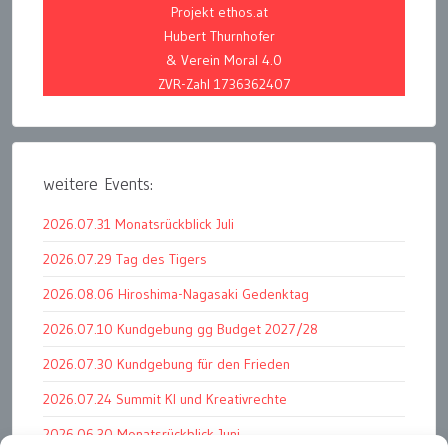
Projekt ethos.at
Hubert Thurnhofer
& Verein Moral 4.0
ZVR-Zahl 1736362407
weitere Events:
2026.07.31 Monatsrückblick Juli
2026.07.29 Tag des Tigers
2026.08.06 Hiroshima-Nagasaki Gedenktag
2026.07.10 Kundgebung gg Budget 2027/28
2026.07.30 Kundgebung für den Frieden
2026.07.24 Summit KI und Kreativrechte
2026.06.30 Monatsrückblick Juni