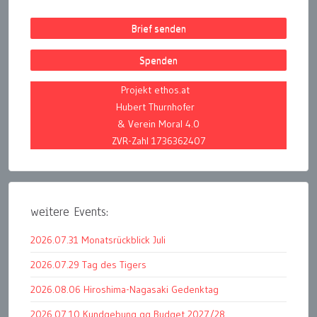
Brief senden
Spenden
Projekt ethos.at
Hubert Thurnhofer
& Verein Moral 4.0
ZVR-Zahl 1736362407
weitere Events:
2026.07.31 Monatsrückblick Juli
2026.07.29 Tag des Tigers
2026.08.06 Hiroshima-Nagasaki Gedenktag
2026.07.10 Kundgebung gg Budget 2027/28