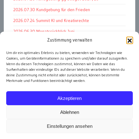
2026.07.30 Kundgebung für den Frieden
2026.07.24 Summit KI und Kreativrechte
2026.06.30 Monatsrückblick Juni
Zustimmung verwalten
2026.07.11 Worauf es letztlich ankommt
2026.07.01 Markenwert Studie 2026
Um dir ein optimales Erlebnis zu bieten, verwenden wir Technologien wie
Cookies, um Geräteinformationen zu speichern und/oder darauf zuzugreifen.
2026.07.07 Open Space im Weltmuseum
Wenn du diesen Technologien zustimmst, können wir Daten wie das
Surfverhalten oder eindeutige IDs auf dieser Website verarbeiten. Wenn du
deine Zustimmung nicht erteilst oder zurückziehst, können bestimmte
Merkmale und Funktionen beeinträchtigt werden.
alle Events
Akzeptieren
Ablehnen
Einstellungen ansehen
Impressum