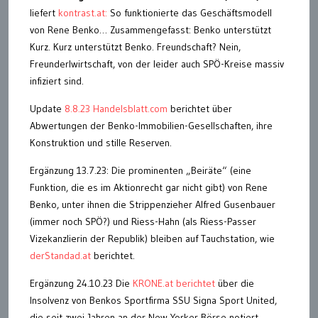
liefert
kontrast.at:
So funktionierte das Geschäftsmodell
von Rene Benko… Zusammengefasst: Benko unterstützt
Kurz. Kurz unterstützt Benko. Freundschaft? Nein,
Freunderlwirtschaft, von der leider auch SPÖ-Kreise massiv
infiziert sind.
Update
8.8.23 Handelsblatt.com
berichtet über
Abwertungen der Benko-Immobilien-Gesellschaften, ihre
Konstruktion und stille Reserven.
Ergänzung 13.7.23: Die prominenten „Beiräte“ (eine
Funktion, die es im Aktionrecht gar nicht gibt) von Rene
Benko, unter ihnen die Strippenzieher Alfred Gusenbauer
(immer noch SPÖ?) und Riess-Hahn (als Riess-Passer
Vizekanzlierin der Republik) bleiben auf Tauchstation, wie
derStandad.at
berichtet.
Ergänzung 24.10.23 Die
KRONE.at berichtet
über die
Insolvenz von Benkos Sportfirma SSU Signa Sport United,
die seit zwei Jahren an der New Yorker Börse notiert.