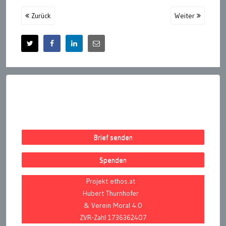
Zurück
Weiter
Brief senden
Spenden
Projekt ethos.at
Hubert Thurnhofer
& Verein Moral 4.0
ZVR-Zahl 1736362407