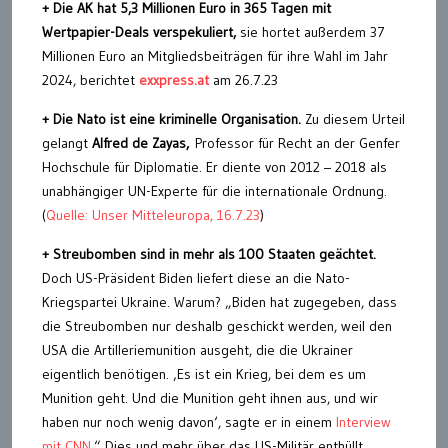
+ Die AK hat 5,3 Millionen Euro in 365 Tagen mit
Wertpapier-Deals verspekuliert,
sie hortet außerdem 37
Millionen Euro an Mitgliedsbeiträgen für ihre Wahl im Jahr
2024, berichtet
exxpress.at
am 26.7.23
+ Die Nato ist eine kriminelle Organisation.
Zu diesem Urteil
gelangt
Alfred de Zayas,
Professor für Recht an der Genfer
Hochschule für Diplomatie. Er diente von 2012 – 2018 als
unabhängiger UN-Experte für die internationale Ordnung.
(
Quelle: Unser Mitteleuropa, 16.7.23
)
+ Streubomben sind in mehr als 100 Staaten geächtet.
Doch US-Präsident Biden liefert diese an die Nato-
Kriegspartei Ukraine. Warum? „Biden hat zugegeben, dass
die Streubomben nur deshalb geschickt werden, weil den
USA die Artilleriemunition ausgeht, die die Ukrainer
eigentlich benötigen. ‚Es ist ein Krieg, bei dem es um
Munition geht. Und die Munition geht ihnen aus, und wir
haben nur noch wenig davon‘, sagte er in einem
Interview
mit CNN
.“ Dies und mehr über das US-Militär enthüllt