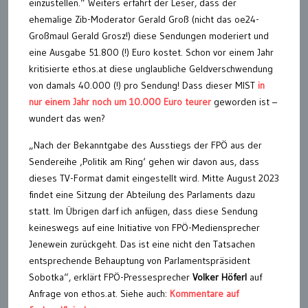
einzustellen.“ Weiters erfährt der Leser, dass der
ehemalige Zib-Moderator Gerald Groß (nicht das oe24-
Großmaul Gerald Grosz!) diese Sendungen moderiert und
eine Ausgabe 51.800 (!) Euro kostet. Schon vor einem Jahr
kritisierte ethos.at diese unglaubliche Geldverschwendung
von damals 40.000 (!) pro Sendung! Dass dieser MIST
in
nur einem Jahr noch um 10.000 Euro teurer
geworden ist –
wundert das wen?
„Nach der Bekanntgabe des Ausstiegs der FPÖ aus der
Sendereihe ‚Politik am Ring‘ gehen wir davon aus, dass
dieses TV-Format damit eingestellt wird. Mitte August 2023
findet eine Sitzung der Abteilung des Parlaments dazu
statt. Im Übrigen darf ich anfügen, dass diese Sendung
keineswegs auf eine Initiative von FPÖ-Mediensprecher
Jenewein zurückgeht. Das ist eine nicht den Tatsachen
entsprechende Behauptung von Parlamentspräsident
Sobotka“, erklärt FPÖ-Pressesprecher
Volker Höferl
auf
Anfrage von ethos.at. Siehe auch:
Kommentare auf