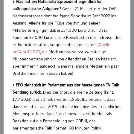
+
Was hat ein Nationalratspräsident eigentlich für
außenpolitische Aufgaben?
Genau 21 Mal jettete der ÖVP-
Nationalratspräsident Wolfgang Sobotka im Jahr 2022 ins
Ausland. Alleine für die Flüge von ihm und seinen
Mitarbeitern gingen dabei 154.000 Euro drauf. Dazu
kommen 37.000 Euro für die Reisekosten der mitreisenden
Hofberichterstatter, so genannte Journalisten. (
Quelle
oe24.at 13.7.23
, ein Medium das selbst zweistellige
Millionenbeträge jährlich von öffentlichen Stellen kassiert,
aber immerhin aufdeckt, wenn mal andere Medien ein paar
Brötchen mehr verfressen haben)
+ FPÖ zieht sich im Parlament aus der hauseigenen TV-Talk-
Sendung zurück.
Dies berichtet die Kleine Zeitung (Print,
17.7.2023) und schreibt weiter: „Sobotka beteuert, dass
das Format im Jahr 2019 auf eine Initiative des freiheitlichen
Mediensprechers Hans-Jörg Jenewein zurückgeht – als
Reaktion auf die Entscheidung von ORF III, das
parlamentarische Talk-Format ’60 Minuten Politik‘