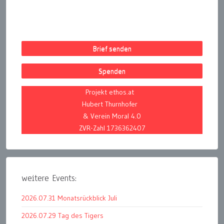
Brief senden
Spenden
Projekt ethos.at
Hubert Thurnhofer
& Verein Moral 4.0
ZVR-Zahl 1736362407
weitere Events:
2026.07.31 Monatsrückblick Juli
2026.07.29 Tag des Tigers