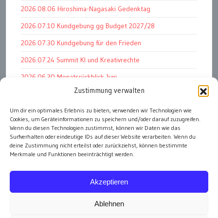
2026.08.06 Hiroshima-Nagasaki Gedenktag
2026.07.10 Kundgebung gg Budget 2027/28
2026.07.30 Kundgebung für den Frieden
2026.07.24 Summit KI und Kreativrechte
2026.06.30 Monatsrückblick Juni
Zustimmung verwalten
2026.07.11 Worauf es letztlich ankommt
Um dir ein optimales Erlebnis zu bieten, verwenden wir Technologien wie
2026.07.01 Markenwert Studie 2026
Cookies, um Geräteinformationen zu speichern und/oder darauf zuzugreifen.
2026.07.07 Open Space im Weltmuseum
Wenn du diesen Technologien zustimmst, können wir Daten wie das
Surfverhalten oder eindeutige IDs auf dieser Website verarbeiten. Wenn du
deine Zustimmung nicht erteilst oder zurückziehst, können bestimmte
Merkmale und Funktionen beeinträchtigt werden.
alle Events
Akzeptieren
Ablehnen