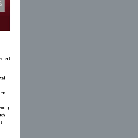
itiert
tei-
gen
endig
uch
ut