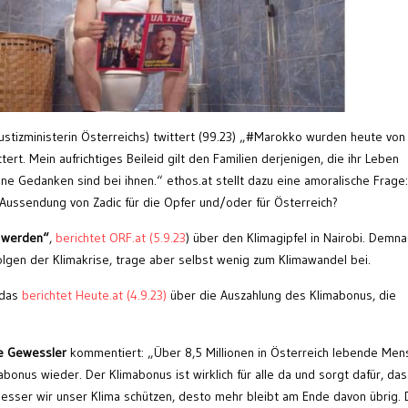
Justizministerin Österreichs) twittert (99.23) „#Marokko wurden heute von
rt. Mein aufrichtiges Beileid gilt den Familien derjenigen, die ihr Leben
ine Gedanken sind bei ihnen.“ ethos.at stellt dazu eine amoralische Frage:
 Aussendung von Zadic für die Opfer und/oder für Österreich?
r werden“
,
berichtet ORF.at (5.9.23
) über den Klimagipfel in Nairobi. Demna
olgen der Klimakrise, trage aber selbst wenig zum Klimawandel bei.
 das
berichtet Heute.at (4.9.23)
über die Auszahlung des Klimabonus, die
re Gewessler
kommentiert: „Über 8,5 Millionen in Österreich lebende Men
bonus wieder. Der Klimabonus ist wirklich für alle da und sorgt dafür, das
 besser wir unser Klima schützen, desto mehr bleibt am Ende davon übrig. 