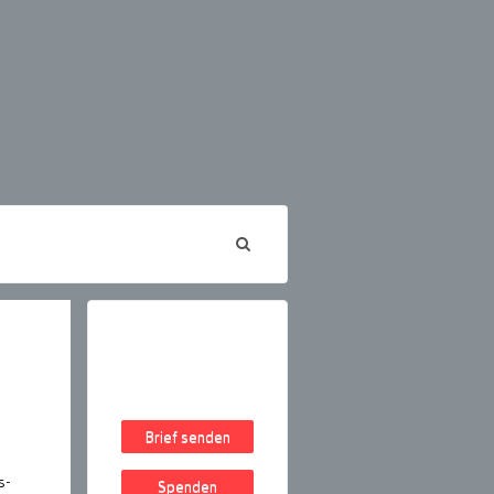
Brief senden
s-
Spenden