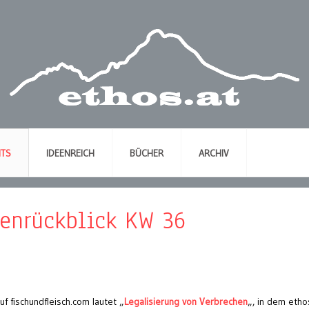
NTS
IDEENREICH
BÜCHER
ARCHIV
henrückblick KW 36
f fischundfleisch.com lautet „
Legalisierung von Verbrechen
„, in dem etho