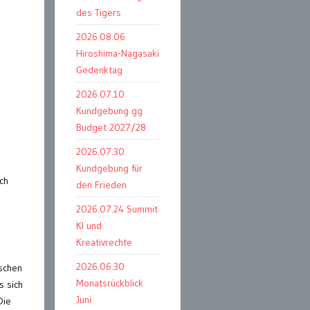
des Tigers
2026.08.06
Hiroshima-Nagasaki
Gedenktag
2026.07.10
Kundgebung gg
Budget 2027/28
2026.07.30
Kundgebung für
ch
den Frieden
2026.07.24 Summit
KI und
Kreativrechte
2026.06.30
schen
Monatsrückblick
s sich
Juni
Die