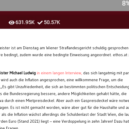
eister ist am Dienstag am Wiener Straflandesgericht schuldig gesprochen
hre bedingt, zudem wurde eine bedingte Einweisung angeordnet. ethos.at z
ster Michael Ludwig
in einem langen Interview,
das sich langatmig mit par
 wird auch die Inflation angesprochen, eine willkommene Frage, um die
„Es gibt Unzufriedenheit, die sich an bestimmten politischen Entscheidun
ass die Bundesregierung bessere, andere Möglichkeiten gehabt hätte, die
etwa durch einen Mietpreisdeckel. Aber auch ein Gaspreisdeckel wäre notw
gen. Es ist nicht gemacht worden, wäre aber gut für die Haushalte und a
als die Inflation wächst allerdings die Schuldenlast der Stadt Wien, die la
arden Euro (Stand 2021) liegt – eine Verdoppelung in zehn Jahren! Dazu hat
ne Fragen.