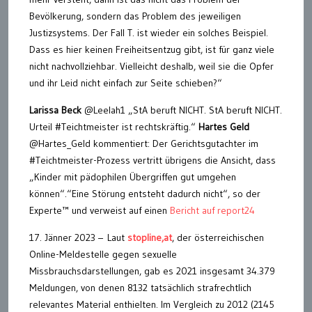
Bevölkerung, sondern das Problem des jeweiligen
Justizsystems. Der Fall T. ist wieder ein solches Beispiel.
Dass es hier keinen Freiheitsentzug gibt, ist für ganz viele
nicht nachvollziehbar. Vielleicht deshalb, weil sie die Opfer
und ihr Leid nicht einfach zur Seite schieben?“
Larissa Beck
@Leelah1 „StA beruft NICHT. StA beruft NICHT.
Urteil #Teichtmeister ist rechtskräftig.“
Hartes Geld
@Hartes_Geld kommentiert: Der Gerichtsgutachter im
#Teichtmeister-Prozess vertritt übrigens die Ansicht, dass
„Kinder mit pädophilen Übergriffen gut umgehen
können“.“Eine Störung entsteht dadurch nicht“, so der
Experte™ und verweist auf einen
Bericht auf report24
17. Jänner 2023 – Laut
stopline,at
, der österreichischen
Online-Meldestelle gegen sexuelle
Missbrauchsdarstellungen, gab es 2021 insgesamt 34.379
Meldungen, von denen 8132 tatsächlich strafrechtlich
relevantes Material enthielten. Im Vergleich zu 2012 (2145