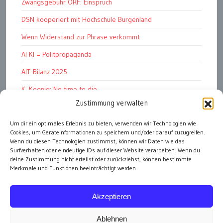
Zwangsgebühr ORF: Einspruch
DSN kooperiert mit Hochschule Burgenland
Wenn Widerstand zur Phrase verkommt
AI KI = Politpropaganda
AIT-Bilanz 2025
K. Koenig: No time to die
Zustimmung verwalten
Hinschauen statt Wegschauen
Um dir ein optimales Erlebnis zu bieten, verwenden wir Technologien wie
EMRK Art. 15: „das Leben der Nation“
Cookies, um Geräteinformationen zu speichern und/oder darauf zuzugreifen.
Pressfreedom Report ignoriert EU-Sanktionen
Wenn du diesen Technologien zustimmst, können wir Daten wie das
Surfverhalten oder eindeutige IDs auf dieser Website verarbeiten. Wenn du
deine Zustimmung nicht erteilst oder zurückziehst, können bestimmte
Merkmale und Funktionen beeinträchtigt werden.
alle Artikel
Akzeptieren
Ablehnen