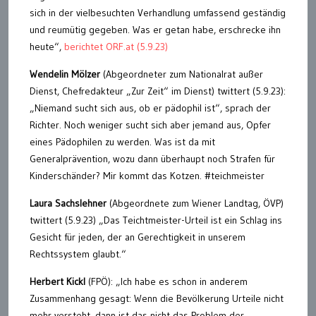
sich in der vielbesuchten Verhandlung umfassend geständig
und reumütig gegeben. Was er getan habe, erschrecke ihn
heute“,
berichtet ORF.at (5.9.23)
Wendelin Mölzer
(Abgeordneter zum Nationalrat außer
Dienst, Chefredakteur „Zur Zeit“ im Dienst) twittert (5.9.23):
„Niemand sucht sich aus, ob er pädophil ist“, sprach der
Richter. Noch weniger sucht sich aber jemand aus, Opfer
eines Pädophilen zu werden. Was ist da mit
Generalprävention, wozu dann überhaupt noch Strafen für
Kinderschänder? Mir kommt das Kotzen. #teichmeister
Laura Sachslehner
(Abgeordnete zum Wiener Landtag, ÖVP)
twittert (5.9.23) „Das Teichtmeister-Urteil ist ein Schlag ins
Gesicht für jeden, der an Gerechtigkeit in unserem
Rechtssystem glaubt.“
Herbert Kickl
(FPÖ): „Ich habe es schon in anderem
Zusammenhang gesagt: Wenn die Bevölkerung Urteile nicht
mehr versteht, dann ist das nicht das Problem der