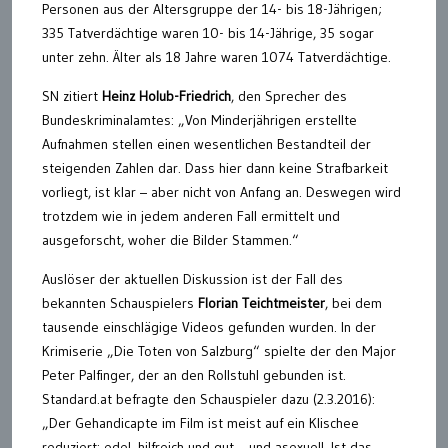
Personen aus der Altersgruppe der 14- bis 18-Jährigen;
335 Tatverdächtige waren 10- bis 14-Jährige, 35 sogar
unter zehn. Älter als 18 Jahre waren 1074 Tatverdächtige.
SN zitiert
Heinz Holub-Friedrich
, den Sprecher des
Bundeskriminalamtes: „Von Minderjährigen erstellte
Aufnahmen stellen einen wesentlichen Bestandteil der
steigenden Zahlen dar. Dass hier dann keine Strafbarkeit
vorliegt, ist klar – aber nicht von Anfang an. Deswegen wird
trotzdem wie in jedem anderen Fall ermittelt und
ausgeforscht, woher die Bilder Stammen.“
Auslöser der aktuellen Diskussion ist der Fall des
bekannten Schauspielers
Florian Teichtmeister
, bei dem
tausende einschlägige Videos gefunden wurden. In der
Krimiserie „Die Toten von Salzburg“ spielte der den Major
Peter Palfinger, der an den Rollstuhl gebunden ist.
Standard.at befragte den Schauspieler dazu (2.3.2016):
„Der Gehandicapte im Film ist meist auf ein Klischee
reduziert: edel, hilfreich und gut – und asexuell. Ist das