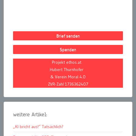
Brief senden
Spenden
Projekt ethos.at
Hubert Thurnhofer
& Verein Moral 4.0
ZVR-Zahl 1736362407
weitere Artikel:
„KI bricht aus!“ Tatsächlich?