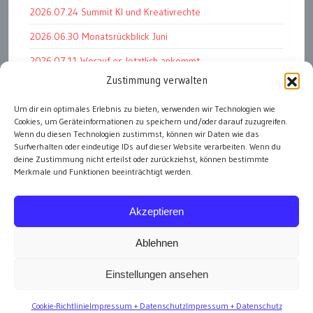
2026.07.24 Summit KI und Kreativrechte
2026.06.30 Monatsrückblick Juni
2026.07.11 Worauf es letztlich ankommt
Zustimmung verwalten
2026.07.01 Markenwert Studie 2026
Um dir ein optimales Erlebnis zu bieten, verwenden wir Technologien wie
2026.07.07 Open Space im Weltmuseum
Cookies, um Geräteinformationen zu speichern und/oder darauf zuzugreifen.
2026.06.26 PK Wirtschaftsminister und APG Vorstand
Wenn du diesen Technologien zustimmst, können wir Daten wie das
Surfverhalten oder eindeutige IDs auf dieser Website verarbeiten. Wenn du
deine Zustimmung nicht erteilst oder zurückziehst, können bestimmte
Merkmale und Funktionen beeinträchtigt werden.
alle Events
Akzeptieren
Ablehnen
Einstellungen ansehen
Impressum
Cookie-Richtlinie
Impressum + Datenschutz
Impressum + Datenschutz