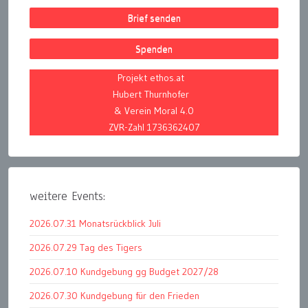
Brief senden
Spenden
Projekt ethos.at
Hubert Thurnhofer
& Verein Moral 4.0
ZVR-Zahl 1736362407
weitere Events:
2026.07.31 Monatsrückblick Juli
2026.07.29 Tag des Tigers
2026.07.10 Kundgebung gg Budget 2027/28
2026.07.30 Kundgebung für den Frieden