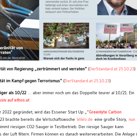
nität von Regierung „zertrümmert und verraten“
(
DerStandard.at 25.10.23
)
ität im Kampf gegen Terrorismus“
(
DerStandard.at 25.10.23
)
stiger als 10/22
… aber immer noch um das Doppelte teurer al 10/21. Ein
siv auf ethos.at
 2022 gegründet, wird das Essener Start Up „“
Greenlyte Carbon
.23 brachte bereits die Wirtschaftswoche
WiWo.de
eine große Story,
nun
mmt riesigen CO2-Sauger in Testbetrieb. Der riesige Sauger kann
der Luft filtern. Firmen können es danach weiterverarbeiten. Die Anlage 