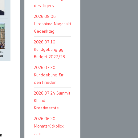
des Tigers
2026.08.06
Hiroshima-Nagasaki
Gedenktag
2026.07.10
Kundgebung gg
Budget 2027/28
2026.07.30
Kundgebung für
den Frieden
2026.07.24 Summit
KI und
Kreativrechte
2026.06.30
Monatsrückblick
Juni
in