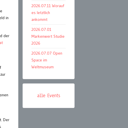
2026.07.11 Worauf
ne
es letztlich
ld in
ankommt
2026.07.01
nd der
Markenwert Studie
at
2026
2026.07.07 Open
Space im
Weltmuseum
f
zur
alle Events
ionen
t. Der
s