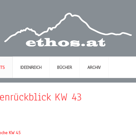
NTS
IDEENREICH
BÜCHER
ARCHIV
henrückblick KW 43
oche KW 45