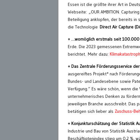
Essen ist die größte ihrer Art in Deu
Webseite: „OUR AMBITION. Capturing
Beteiligung anklopfen, der bereits i
die Technologie
Direct Air Capture (D
+ …womöglich erstmals seit 100.000 
Erde. Die 2023 gemessenen Extremwe
berichtet. Mehr dazu:
Klimakatastroph
+ Das Zentrale Förderungsservice de
ausgereiftes Projekt* nach Förderung
Bundes- und Landesebene sowie Patent
Verfügung.“ Es wäre schön, wenn die 
unternehmerisches Denken zu fördern, 
jeweiligen Branche ausschreibt. Das p
betätigen sich lieber als
Zuschuss-Be
+ Konjunkturschätzung der Statistik Au
Industrie und Bau von Statistik Aust
Beschäftigtenindex stieg um 0,2 %, w