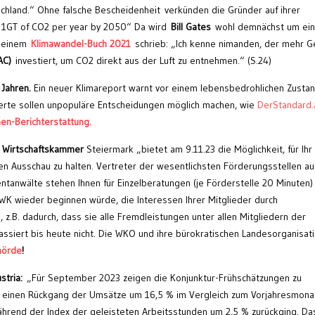
tschland.“ Ohne falsche Bescheidenheit verkünden die Gründer auf ihrer
 1GT of CO2 per year by 2050“ Da wird
Bill Gates
wohl demnächst um ei
n seinem
Klimawandel-Buch 2021
schrieb: „Ich kenne nimanden, der mehr Ge
AC)
investiert, um CO2 direkt aus der Luft zu entnehmen.“ (S.24)
Jahren.
Ein neuer Klimareport warnt vor einem lebensbedrohlichen Zusta
rte sollen unpopuläre Entscheidungen möglich machen, wie
DerStandard.
en-Berichterstattung.
r Wirtschaftskammer
Steiermark „bietet am 9.11.23 die Möglichkeit, für Ihr
en Ausschau zu halten. Vertreter der wesentlichsten Förderungsstellen au
anwälte stehen Ihnen für Einzelberatungen (je Förderstelle 20 Minuten) 
WK wieder beginnen würde, die Interessen Ihrer Mitglieder durch
z.B. dadurch, dass sie alle Fremdleistungen unter allen Mitgliedern der
assiert bis heute nicht. Die WKO und ihre bürokratischen Landesorganisat
hörde
!
stria:
„Für September 2023 zeigen die Konjunktur-Frühschätzungen zu
ria einen Rückgang der Umsätze um 16,5 % im Vergleich zum Vorjahresmona
ährend der Index der geleisteten Arbeitsstunden um 2,5 % zurückging. Da