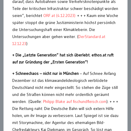
darauf, dass Autobahnen sowie Verkehrsknotenpunkte als
Teile der kritischen Infrastruktur schwer beschädigt worden
seien“, berichtet
ORF.at (4.12.2023)
+ + + Kaum eine Woche
später stoppt die grüne Justizministerin höchst persönlich
die Untersuchungshaft einer Klimakleberin. Die
Untersuchungen aber gehen weiter. (
DerStandard.at
12.12.23
)
+ Die „Letzte Generation“ hat sich überlebt. ethos.at ruft
auf zur Gründung der „Ersten Generation“!
+ Schneechaos – nicht nur in München
– Auf Schnee Anfang
Dezember ist das klimawandelideologisch verblödete
Deutschland nicht mehr eingestellt. So stehen die Züge still
und die Straßen können nicht mehr ordentlich geräumt
werden. (Quelle:
Philipp Blake auf fischundfleisch.com
). + + +
Die Rettung naht: Die Deutsche Bahn will sich extern Hilfe
holen, um ihr Image zu verbessern. Laut Spiegel ist sie dazu
mit Storymachine, der Agentur des ehemaligen Bild-
Chefredakteurs Kai Diekmann, im Gespräch. So löst man