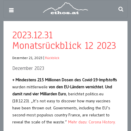
2023.12.31
Monatsrückblick 12 2023
Dezember 21, 2023
|
Rückblick
Dezember 2023
+ M
indest
ens
215 Millionen Dosen des Covid-19-Impfstoffs
wurden mittlerweile
von den EU-Ländern vernichtet. Und
damit
rund vier Milliarden Euro
, berichtet politico.eu
(18.12.23). „It’s not easy to discover how many vaccines
have been thrown out. Governments, including the EU’s
second-most populous country France, are reluctant to
reveal the scale of the waste.“
Mehr dazu: Corona History.