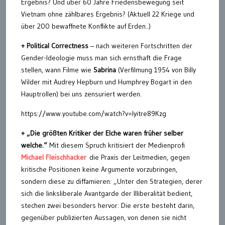
Ergebnis? Und über 60 Jahre Friedensbewegung seit
Vietnam ohne zählbares Ergebnis? (Aktuell 22 Kriege und
über 200 bewaffnete Konflikte auf Erden..)
+ Political Correctness
– nach weiteren Fortschritten der
Gender-Ideologie muss man sich ernsthaft die Frage
stellen, wann Filme wie
Sabrina
(Verfilmung 1954 von Billy
Wilder mit Audrey Hepburn und Humphrey Bogart in den
Hauptrollen) bei uns zensuriert werden.
https://www.youtube.com/watch?v=Iyitre89Kzg
+ „Die größten Kritiker der Elche waren früher selber
welche.“
Mit diesem Spruch kritisiert der Medienprofi
Michael Fleischhacker
die Praxis der Leitmedien, gegen
kritische Positionen keine Argumente vorzubringen,
sondern diese zu diffamieren: „Unter den Strategien, derer
sich die linksliberale Avantgarde der Illiberalität bedient,
stechen zwei besonders hervor. Die erste besteht darin,
gegenüber publizierten Aussagen, von denen sie nicht