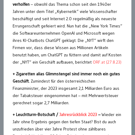
verholfen
– obwohl das Thema schon seit den 1940er
Jahren unter dem Titel „Kybernetik“ viele Wissenschafter
beschäftigt und seit Internet 2.0 regelmäßig als neueste
Errungenschaft gefeiert wird. Nun hat die „New York Times“
die Softwareunternehmen OpenAI und Microsoft wegen
ihres KI-Chatbots ChatGPT geklagt. Die „NYT“ wirft den
Firmen vor, dass diese Wissen aus Millionen Artikeln
benutzt haben, um ChatGPT zu füttern und damit auf Kosten
der „NYT“ ein Geschäft aufbauen, berichtet
ORF.at (27.8.23)
+ Zigaretten alias Glimmstengel sind immer noch ein gutes
Geschäft.
Zumindest für den österreichischen
Finanzminister, der 2023 insgesamt 2,1 Milliarden Euro aus
der Tabaksteuer eingenommen hat – mit Mehrwertsteuer
gerechnet sogar 2,7 Milliarden.
+
Leuchtturm-Botschaft /
Jahresrückblick 2023
–
Wieder ein
Jahr ohne Ergebnis gegen den tiefen Staat? Bist du auch
unzufrieden über vier Jahre Protest ohne zählbares