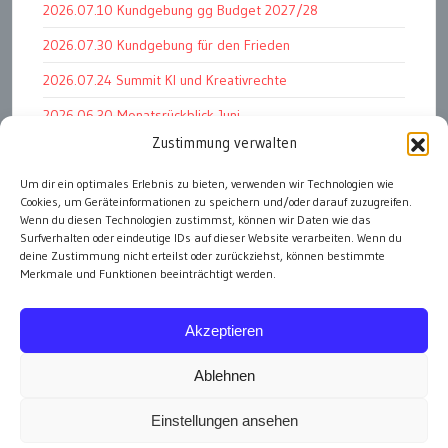
2026.07.10 Kundgebung gg Budget 2027/28
2026.07.30 Kundgebung für den Frieden
2026.07.24 Summit KI und Kreativrechte
2026.06.30 Monatsrückblick Juni
Zustimmung verwalten
2026.07.11 Worauf es letztlich ankommt
Um dir ein optimales Erlebnis zu bieten, verwenden wir Technologien wie
2026.07.01 Markenwert Studie 2026
Cookies, um Geräteinformationen zu speichern und/oder darauf zuzugreifen.
2026.07.07 Open Space im Weltmuseum
Wenn du diesen Technologien zustimmst, können wir Daten wie das
Surfverhalten oder eindeutige IDs auf dieser Website verarbeiten. Wenn du
deine Zustimmung nicht erteilst oder zurückziehst, können bestimmte
Merkmale und Funktionen beeinträchtigt werden.
alle Events
Akzeptieren
Ablehnen
Einstellungen ansehen
Impressum