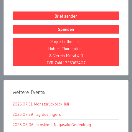
Brief senden
Spenden
Projekt ethos.at
Hubert Thurnhofer
& Verein Moral 4.0
ZVR-Zahl 1736362407
weitere Events:
2026.07.31 Monatsrückblick Juli
2026.07.29 Tag des Tigers
2026.08.06 Hiroshima-Nagasaki Gedenktag