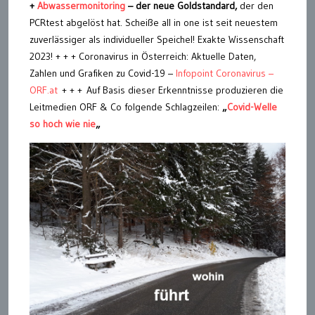
+
Abwassermonitoring
– der neue Goldstandard,
der den
PCRtest abgelöst hat. Scheiße all in one ist seit neuestem
zuverlässiger als individueller Speichel! Exakte Wissenschaft
2023! + + + Coronavirus in Österreich: Aktuelle Daten,
Zahlen und Grafiken zu Covid-19 –
Infopoint Coronavirus –
ORF.at
+ + + Auf Basis dieser Erkenntnisse produzieren die
Leitmedien ORF & Co folgende Schlagzeilen:
„
Covid-Welle
so hoch wie nie
„