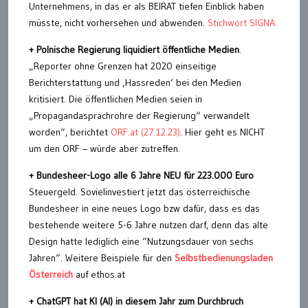
Unternehmens, in das er als BEIRAT tiefen Einblick haben
müsste, nicht vorhersehen und abwenden.
Stichwort SIGNA.
+ Polnische Regierung liquidiert öffentliche Medien
.
„Reporter ohne Grenzen hat 2020 einseitige
Berichterstattung und ‚Hassreden‘ bei den Medien
kritisiert. Die öffentlichen Medien seien in
„Propagandasprachrohre der Regierung“ verwandelt
worden“, berichtet
ORF.at (27.12.23)
. Hier geht es NICHT
um den ORF – würde aber zutreffen.
+ Bundesheer-Logo alle 6 Jahre NEU
für
223.000 Euro
Steuergeld. Sovielinvestiert jetzt das österreichische
Bundesheer in eine neues Logo bzw dafür, dass es das
bestehende weitere 5-6 Jahre nutzen darf, denn das alte
Design hatte lediglich eine “Nutzungsdauer von sechs
Jahren“. Weitere Beispiele für den
Selbstbedienungsladen
Österreich
auf ethos.at
+ ChatGPT hat KI (AI) in diesem Jahr zum Durchbruch