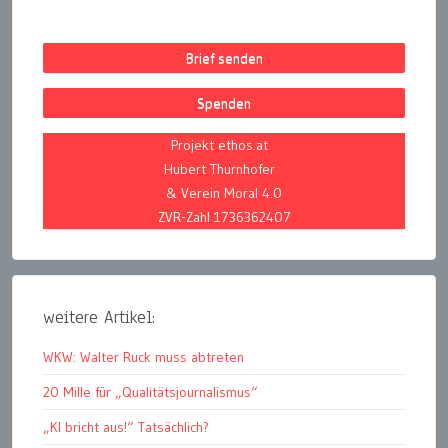
Brief senden
Spenden
Projekt ethos.at
Hubert Thurnhofer
& Verein Moral 4.0
ZVR-Zahl 1736362407
weitere Artikel:
WKW: Walter Ruck muss abtreten
20 Mille für „Qualitätsjournalismus“
„KI bricht aus!“ Tatsächlich?