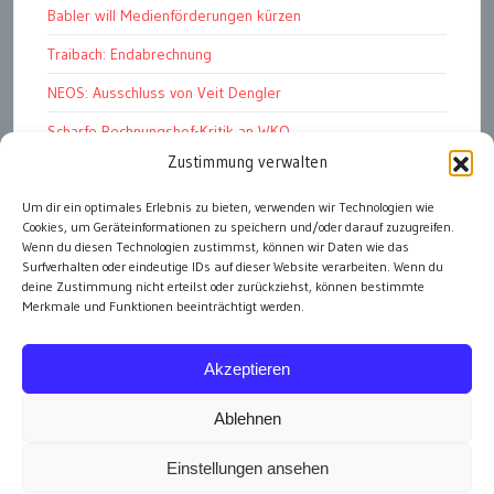
Babler will Medienförderungen kürzen
Traibach: Endabrechnung
NEOS: Ausschluss von Veit Dengler
Scharfe Rechnungshof-Kritik an WKO
Zustimmung verwalten
Pelletspreise steigen massiv
Um dir ein optimales Erlebnis zu bieten, verwenden wir Technologien wie
Werbemüll: unüberbietbar
Cookies, um Geräteinformationen zu speichern und/oder darauf zuzugreifen.
Graz Stadt der HerzensbrecherInnen
Wenn du diesen Technologien zustimmst, können wir Daten wie das
Surfverhalten oder eindeutige IDs auf dieser Website verarbeiten. Wenn du
deine Zustimmung nicht erteilst oder zurückziehst, können bestimmte
Merkmale und Funktionen beeinträchtigt werden.
alle Artikel
Akzeptieren
Ablehnen
Einstellungen ansehen
Impressum