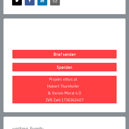
Brief senden
Spenden
Projekt ethos.at
Hubert Thurnhofer
& Verein Moral 4.0
ZVR-Zahl 1736362407
weitere Events: