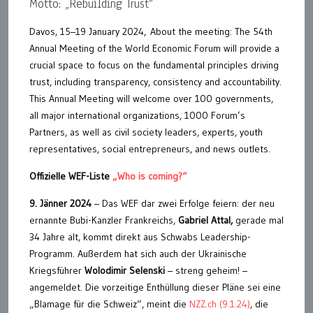
Motto: „Rebuilding Trust“
Davos, 15–19 January 2024, About the meeting: The 54th
Annual Meeting of the World Economic Forum will provide a
crucial space to focus on the fundamental principles driving
trust, including transparency, consistency and accountability.
This Annual Meeting will welcome over 100 governments,
all major international organizations, 1000 Forum’s
Partners, as well as civil society leaders, experts, youth
representatives, social entrepreneurs, and news outlets.
Offizielle WEF-Liste
„Who is coming?“
9. Jänner 2024
– Das WEF dar zwei Erfolge feiern: der neu
ernannte Bubi-Kanzler Frankreichs,
Gabriel Attal,
gerade mal
34 Jahre alt, kommt direkt aus Schwabs Leadership-
Programm. Außerdem hat sich auch der Ukrainische
Kriegsführer
Wolodimir Selenski
– streng geheim! –
angemeldet. Die vorzeitige Enthüllung dieser Pläne sei eine
„Blamage für die Schweiz“, meint die
NZZ.ch (9.1.24)
, die