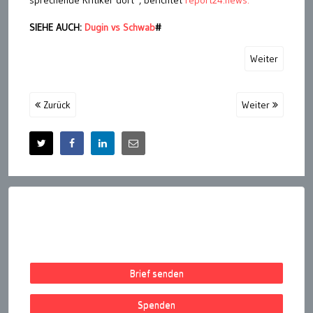
sprechende Kritiker dort“, berichtet
report24.news.
SIEHE AUCH:
Dugin vs Schwab
#
Weiter
Zurück
Weiter
Brief senden
Spenden