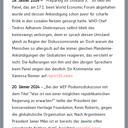
18. Jänner 2024 –
“Preparing for Disease X”: So hieß ein
Panel, das am 17.1. beim World Economic Forum abgehalten
wurde und dessen Ankündigung schon zuvor für scharfe
Kritik in den sozialen Netzen gesorgt hatte. WHO-Chef
Tedros Adhanom Ghebreyesus selbst blieb das
keineswegs verborgen, denn er sprach diesen Umstand
gleich zu Beginn der Diskussionsrunde an. Doch warum die
Menschen so allergisch auf die immer gleichen Plandemie-
Ankündigungen der Globalisten reagieren, das versteht er
nicht: Die Äußerungen von ihm und den übrigen Sprechern
beim Panel zeigen das deutlich. Ein Kommentar von
Vanessa Renner auf
report24.news
20. Jänner 2024
– „Bei der WEF-Podiumsdiskussion mit
dem Titel “Was ist von einer möglichen republikanischen
Regierung zu erwarten?” teilte der Präsident der
konservativen Heritage Foundation, Kevin Roberts, gegen
die globalistische Organisation aus. Nach Argentiniens
Präsident Javier Milei ist er bereits der zweite offen