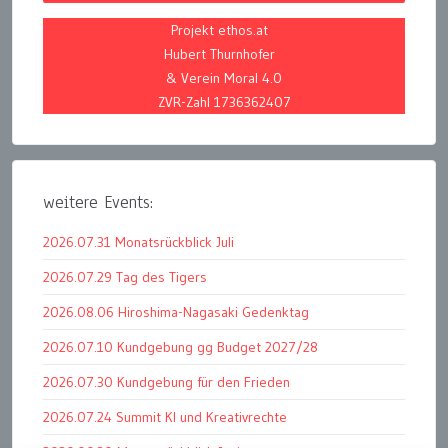
Projekt ethos.at
Hubert Thurnhofer
& Verein Moral 4.0
ZVR-Zahl 1736362407
weitere Events:
2026.07.31 Monatsrückblick Juli
2026.07.29 Tag des Tigers
2026.08.06 Hiroshima-Nagasaki Gedenktag
2026.07.10 Kundgebung gg Budget 2027/28
2026.07.30 Kundgebung für den Frieden
2026.07.24 Summit KI und Kreativrechte