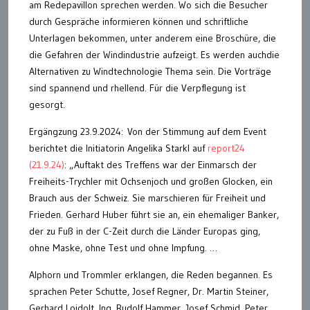
am Redepavillon sprechen werden. Wo sich die Besucher
durch Gespräche informieren können und schriftliche
Unterlagen bekommen, unter anderem eine Broschüre, die
die Gefahren der Windindustrie aufzeigt. Es werden auchdie
Alternativen zu Windtechnologie Thema sein. Die Vorträge
sind spannend und rhellend. Für die Verpflegung ist
gesorgt.
Ergängzung 23.9.2024: Von der Stimmung auf dem Event
berichtet die Initiatorin Angelika Starkl auf
report24
(21.9.24)
: „Auftakt des Treffens war der Einmarsch der
Freiheits-Trychler mit Ochsenjoch und großen Glocken, ein
Brauch aus der Schweiz. Sie marschieren für Freiheit und
Frieden. Gerhard Huber führt sie an, ein ehemaliger Banker,
der zu Fuß in der C-Zeit durch die Länder Europas ging,
ohne Maske, ohne Test und ohne Impfung. …
Alphorn und Trommler erklangen, die Reden begannen. Es
sprachen Peter Schutte, Josef Regner, Dr. Martin Steiner,
Gerhard Loidolt, Ing. Rudolf Hammer, Josef Schmid, Peter