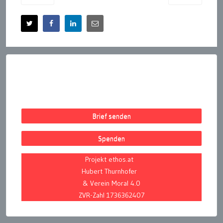
Brief senden
Spenden
Projekt ethos.at
Hubert Thurnhofer
& Verein Moral 4.0
ZVR-Zahl 1736362407