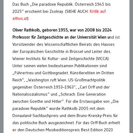
Das Buch „Die paradoxe Republik. Österreich 1945 bis
2025“ erscheint bei Zsolnay. (SIEHE AUCH:
Kritik auf
ethos.at
)
Oliver Rathkolb, geboren 1955, war von 2008 bis 2024
Professor für Zeitgeschichte an der Universität Wien u
nd ist
Vorsitzender des Wissenschaftlichen Beirats des Hauses
der Europäischen Geschichte in Brüssel und Leiter des
Wiener Instituts für Kultur- und Zeitgeschichte (VICCA).
Unter seinen vielen bedeutsamen Publikationen sind
„Führertreu und Gottbegnadet. Künstlereliten im Dritten
Reich“, „Washington ruft Wien. US-Großmachtpolitik
gegenüber Österreich 1953–1963“, „Carl Orff und der
Nationalsozialismus“ und „Schirach. Eine Generation
zwischen Goethe und Hitler“. Für die Erstausgabe von „Die
paradoxe Republik“ wurde Rathkolb 2005 mit dem
Donauland-Sachbuchpreis und dem Bruno-Kreisky-Preis für
das politische Buch ausgezeichnet. Für das Orff-Buch erhielt
er den Deutschen Musikeditionspreis Best Edition 2023