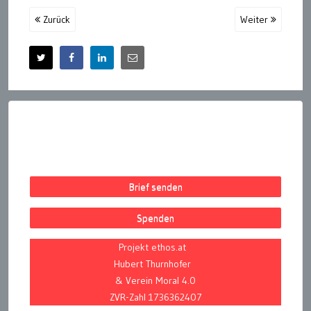
Zurück
Weiter
Brief senden
Spenden
Projekt ethos.at
Hubert Thurnhofer
& Verein Moral 4.0
ZVR-Zahl 1736362407