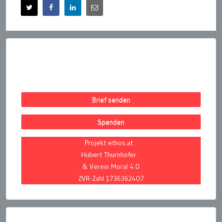
Brief senden
Spenden
Projekt ethos.at
Hubert Thurnhofer
& Verein Moral 4.0
ZVR-Zahl 1736362407