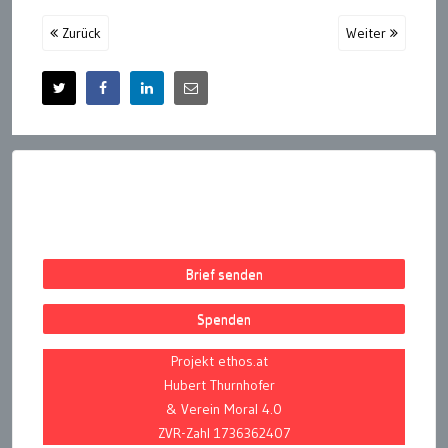
Zurück
Weiter
Brief senden
Spenden
Projekt ethos.at
Hubert Thurnhofer
& Verein Moral 4.0
ZVR-Zahl 1736362407