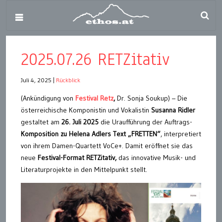
2025.07.26 RETZitativ
Juli 4, 2025
|
Rückblick
(Ankündigung von
Festival Retz
,
Dr. Sonja Soukup) – Die
österreichische Komponistin und Vokalistin
Susanna Ridler
gestaltet am
26. Juli
2025
die Uraufführung der Auftrags-
Komposition zu Helena Adlers Text „FRETTEN“
, interpretiert
von ihrem Damen-Quartett VoCe+. Damit eröffnet sie das
neue
Festival-Format RETZitativ,
das innovative Musik- und
Literaturprojekte in den Mittelpunkt stellt.