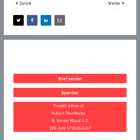
Zurück
Weiter
Brief senden
Spenden
Projekt ethos.at
Hubert Thurnhofer
& Verein Moral 4.0
ZVR-Zahl 1736362407