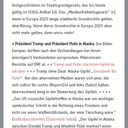
festgeschrieben im Staatsgrundgesetz, das bis heute
gültig ist (StGG Artikel 13). Das „Medienfreiheitsgesetz“ ist,
wenn in Europa 2025 lange etablierte Grundrechte gelten,
überflüssig. Wenn diese Grundrechte in Europa 2025 aber
nicht mehr gelten, dann umso mehr!
+ Präsident Trump und Präsident Putin in Alaska
. Die Eliten
Europas durften nach den Verhandlungen bei ihrem
(einstigen?) Verbündeten vorsprechen. Mainstream-
Berichte auf ORF.at: + +
Trump und Putin starteten Gipfel zu
Ukraine
+ + + Trump ohne Deal. Alaska-Gipfel „
Geschenk für
Putin
“. Bei den alternativen Medien waren sich jene, die
sich selbst für rechts (Report24) und links (Sebö) halten,
überraschend einig in der Bewertung des Gipfels. + + + +
„Das US-russische Gipfeltreffen in Alaska war ein wichtiger
symbolischer Schritt in die Richtung eines Friedens und
nicht nur eines Waffenstillstands, der eine Täuschung wäre.“
(
Selbstbestimmtes Österreich Sebö
). „Der Gipfel in Alaska
zwischen Donald Trump und Wladimir Putin markiert einen