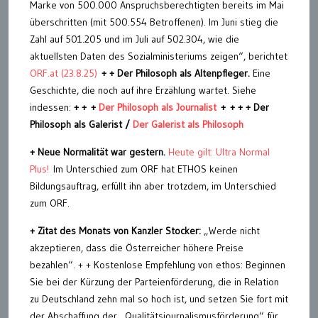
Marke von 500.000 Anspruchsberechtigten bereits im Mai
überschritten (mit 500.554 Betroffenen). Im Juni stieg die
Zahl auf 501.205 und im Juli auf 502.304, wie die
aktuellsten Daten des Sozialministeriums zeigen“, berichtet
ORF.at (23.8.25)
+ +
Der Philosoph als Altenpfleger.
Eine
Geschichte, die noch auf ihre Erzählung wartet. Siehe
indessen:
+ + +
Der Philosoph als Journalist
+
+ + + Der
Philosoph als Galerist /
Der Galerist als Philosoph
+ Neue Normalität war gestern.
Heute gilt: Ultra Normal
Plus!
Im Unterschied zum ORF hat ETHOS keinen
Bildungsauftrag, erfüllt ihn aber trotzdem, im Unterschied
zum ORF.
+ Zitat des Monats von Kanzler
Stocker:
„Werde nicht
akzeptieren, dass die Österreicher höhere Preise
bezahlen“. + + Kostenlose Empfehlung von ethos: Beginnen
Sie bei der Kürzung der Parteienförderung, die in Relation
zu Deutschland zehn mal so hoch ist, und setzen Sie fort mit
der Abschaffung der „Qualitätsjournalismusförderung“ für