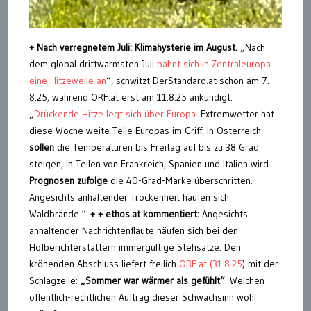
+ Nach verregnetem Juli: Klimahysterie im August.
„Nach
dem global drittwärmsten Juli
bahnt sich in Zentraleuropa
eine Hitzewelle an
“, schwitzt DerStandard.at schon am 7.
8.25, während ORF.at erst am 11.8.25 ankündigt:
„
Drückende Hitze legt sich über Europa
. Extremwetter hat
diese Woche weite Teile Europas im Griff. In Österreich
sollen
die Temperaturen bis Freitag auf bis zu 38 Grad
steigen, in Teilen von Frankreich, Spanien und Italien wird
Prognosen zufolge
die 40-Grad-Marke überschritten.
Angesichts anhaltender Trockenheit häufen sich
Waldbrände.“
+ + ethos.at kommentiert:
Angesichts
anhaltender Nachrichtenflaute häufen sich bei den
Hofberichterstattern immergültige Stehsätze. Den
krönenden Abschluss liefert freilich
ORF.at (31.8.25
) mit der
Schlagzeile:
„Sommer war wärmer als gefühlt“
. Welchen
öffentlich-rechtlichen Auftrag dieser Schwachsinn wohl