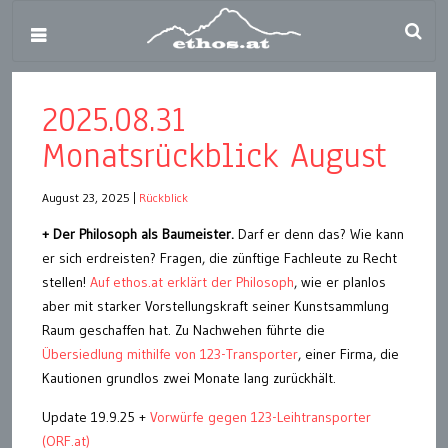
2025.08.31
Monatsrückblick August
August 23, 2025
|
Rückblick
+ Der Philosoph als Baumeister.
Darf er denn das? Wie kann
er sich erdreisten? Fragen, die zünftige Fachleute zu Recht
stellen!
Auf ethos.at erklärt der Philosoph
, wie er planlos
aber mit starker Vorstellungskraft seiner Kunstsammlung
Raum geschaffen hat. Zu Nachwehen führte die
Übersiedlung mithilfe von 123-Transporter
, einer Firma, die
Kautionen grundlos zwei Monate lang zurückhält.
Update 19.9.25 +
Vorwürfe gegen 123-Leihtransporter
(ORF.at)