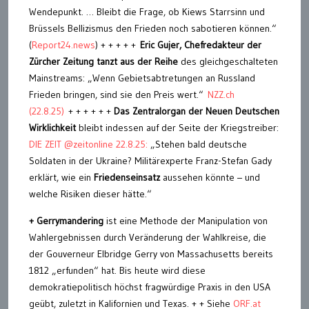
Wendepunkt. … Bleibt die Frage, ob Kiews Starrsinn und
Brüssels Bellizismus den Frieden noch sabotieren können.“
(
Report24.news
) + + + + +
Eric Gujer, Chefredakteur der
Zürcher Zeitung
tanzt aus der Reihe
des gleichgeschalteten
Mainstreams: „Wenn Gebietsabtretungen an Russland
Frieden bringen, sind sie den Preis wert.“
NZZ.ch
(22.8.25)
+ + + + + +
Das Zentralorgan der Neuen Deutschen
Wirklichkeit
bleibt indessen auf der Seite der Kriegstreiber:
DIE ZEIT @zeitonline 22.8.25:
„Stehen bald deutsche
Soldaten in der Ukraine? Militärexperte Franz-Stefan Gady
erklärt, wie ein
Friedenseinsatz
aussehen könnte – und
welche Risiken dieser hätte.“
+ Gerrymandering
ist eine Methode der Manipulation von
Wahlergebnissen durch Veränderung der Wahlkreise, die
der Gouverneur Elbridge Gerry von Massachusetts bereits
1812 „erfunden“ hat. Bis heute wird diese
demokratiepolitisch höchst fragwürdige Praxis in den USA
geübt, zuletzt in Kalifornien und Texas. + + Siehe
ORF.at