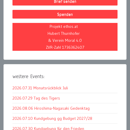
Brief senden
Spenden
Projekt ethos.at
Hubert Thurnhofer
& Verein Moral 4.0
ZVR-Zahl 1736362407
weitere Events:
2026.07.31 Monatsrückblick Juli
2026.07.29 Tag des Tigers
2026.08.06 Hiroshima-Nagasaki Gedenktag
2026.07.10 Kundgebung gg Budget 2027/28
2026.07.30 Kundgebung für den Frieden