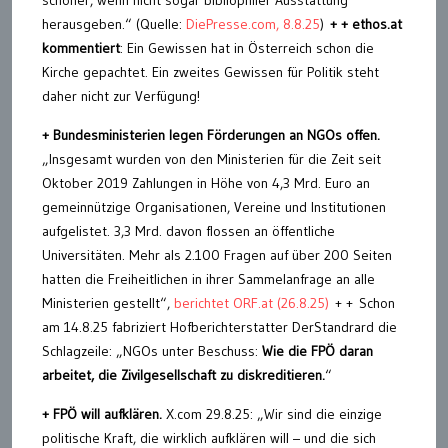
schöner, wenn nicht sogar bibliophiler Ausstattung
herausgeben.“ (Quelle:
DiePresse.com, 8.8.25
)
+ + ethos.at
kommentiert
: Ein Gewissen hat in Österreich schon die
Kirche gepachtet. Ein zweites Gewissen für Politik steht
daher nicht zur Verfügung!
+ Bundesministerien legen Förderungen an NGOs offen.
„Insgesamt wurden von den Ministerien für die Zeit seit
Oktober 2019 Zahlungen in Höhe von 4,3 Mrd. Euro an
gemeinnützige Organisationen, Vereine und Institutionen
aufgelistet. 3,3 Mrd. davon flossen an öffentliche
Universitäten. Mehr als 2.100 Fragen auf über 200 Seiten
hatten die Freiheitlichen in ihrer Sammelanfrage an alle
Ministerien gestellt“,
berichtet ORF.at (26.8.25)
+ + Schon
am 14.8.25 fabriziert Hofberichterstatter DerStandrard die
Schlagzeile: „NGOs unter Beschuss:
Wie die FPÖ daran
arbeitet, die Zivilgesellschaft zu diskreditieren.
“
+
FPÖ
will aufklären.
X.com 29.8.25: „Wir sind die einzige
politische Kraft, die wirklich aufklären will – und die sich