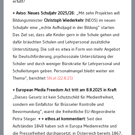
erfüllt?
+ Aviso: Neues Schuljahr 2025/26:
„Mit zehn Projekten will
Bildungsminister
Christoph Wiederkehr
(NEOS) im neuen
Schuljahr eine „echte Aufholjagd in der Bildung“ starten.
Das Ziel sei, dass alle Kinder gern in die Schule gehen und
dafür bräuchten Schulen und Lehrpersonal zusätzliche
Unterstützung. Die soll es etwa in Form von mehr Angebot
für Deutschförderung, psychosoziale Unterstützung der
Schüler und durch weniger Bürokratie für Lehrpersonal und
Schulleitungen geben. Personalmangel bleibt weiter ein
Thema“, berichtet
SN.at (22.8.25)
+
European Media Freedom Act
tritt am 8.8.2025 in Kraft
.
„Dieses Gesetz ist kein Schutzschild für Medienfreiheit,
sondern ein Einfallstor für Brüsseler Kontrolle und
Bevormundung“, warnt die freiheitliche EU-Abgeordnete
Petra Steger.
+ + ethos.at kommentiert:
Seit den
Aufständen 1848 haben sich in Europa Medienrechte und
die Pressefreiheit durchgesetzt, in Österreich bereits 1867,