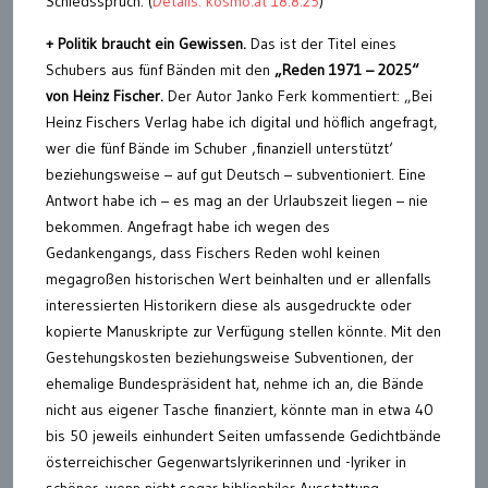
Schiedsspruch. (
Details: kosmo.at 18.8.25
)
+ Politik braucht ein Gewissen.
Das ist der Titel eines
Schubers aus fünf Bänden mit den
„Reden 1971 – 2025“
von Heinz Fischer.
Der Autor Janko Ferk kommentiert: „Bei
Heinz Fischers Verlag habe ich digital und höflich angefragt,
wer die fünf Bände im Schuber ‚finanziell unterstützt‘
beziehungsweise – auf gut Deutsch – subventioniert. Eine
Antwort habe ich – es mag an der Urlaubszeit liegen – nie
bekommen. Angefragt habe ich wegen des
Gedankengangs, dass Fischers Reden wohl keinen
megagroßen historischen Wert beinhalten und er allenfalls
interessierten Historikern diese als ausgedruckte oder
kopierte Manuskripte zur Verfügung stellen könnte. Mit den
Gestehungskosten beziehungsweise Subventionen, der
ehemalige Bundespräsident hat, nehme ich an, die Bände
nicht aus eigener Tasche finanziert, könnte man in etwa 40
bis 50 jeweils einhundert Seiten umfassende Gedichtbände
österreichischer Gegenwartslyrikerinnen und -lyriker in