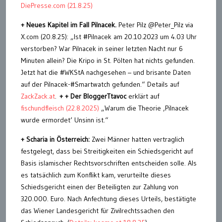
DiePresse.com (21.8.25)
+
Neues Kapitel im Fall Pilnacek.
Peter Pilz @Peter_Pilz via
X.com (20.8.25): „Ist #Pilnacek am 20.10.2023 um 4.03 Uhr
verstorben? War Pilnacek in seiner letzten Nacht nur 6
Minuten allein? Die Kripo in St. Pölten hat nichts gefunden.
Jetzt hat die #WKStA nachgesehen – und brisante Daten
auf der Pilnacek-#Smartwatch gefunden.“ Details auf
ZackZack.at
.
+ + Der Blogger
Ttavoc
erklärt auf
fischundfleisch (22.8.2025)
„Warum die Theorie ‚Pilnacek
wurde ermordet‘ Unsinn ist.“
+ Scharia in Österreich:
Zwei Männer hatten vertraglich
festgelegt, dass bei Streitigkeiten ein Schiedsgericht auf
Basis islamischer Rechtsvorschriften entscheiden solle. Als
es tatsächlich zum Konflikt kam, verurteilte dieses
Schiedsgericht einen der Beteiligten zur Zahlung von
320.000. Euro. Nach Anfechtung dieses Urteils, bestätigte
das Wiener Landesgericht für Zivilrechtssachen den