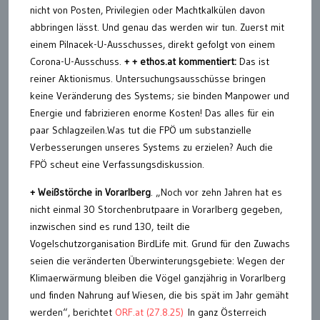
nicht von Posten, Privilegien oder Machtkalkülen davon
abbringen lässt. Und genau das werden wir tun. Zuerst mit
einem Pilnacek-U-Ausschusses, direkt gefolgt von einem
Corona-U-Ausschuss.
+ + ethos.at kommentiert:
Das ist
reiner Aktionismus. Untersuchungsausschüsse bringen
keine Veränderung des Systems; sie binden Manpower und
Energie und fabrizieren enorme Kosten! Das alles für ein
paar Schlagzeilen.Was tut die FPÖ um substanzielle
Verbesserungen unseres Systems zu erzielen? Auch die
FPÖ scheut eine Verfassungsdiskussion.
+
Weißstörche in Vorarlberg
. „Noch vor zehn Jahren hat es
nicht einmal 30 Storchenbrutpaare in Vorarlberg gegeben,
inzwischen sind es rund 130, teilt die
Vogelschutzorganisation BirdLife mit. Grund für den Zuwachs
seien die veränderten Überwinterungsgebiete: Wegen der
Klimaerwärmung bleiben die Vögel ganzjährig in Vorarlberg
und finden Nahrung auf Wiesen, die bis spät im Jahr gemäht
werden“, berichtet
ORF.at (27.8.25)
In ganz Österreich