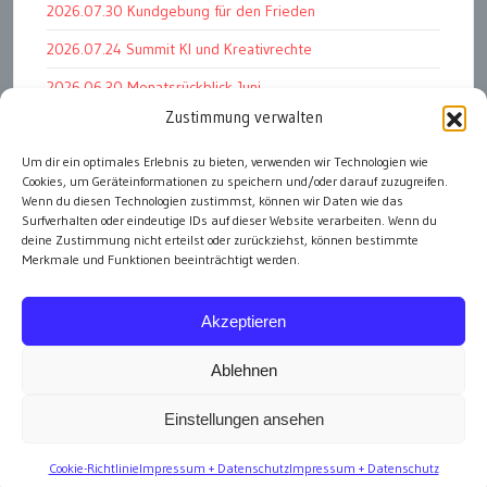
2026.07.30 Kundgebung für den Frieden
2026.07.24 Summit KI und Kreativrechte
2026.06.30 Monatsrückblick Juni
Zustimmung verwalten
2026.07.11 Worauf es letztlich ankommt
Um dir ein optimales Erlebnis zu bieten, verwenden wir Technologien wie
2026.07.01 Markenwert Studie 2026
Cookies, um Geräteinformationen zu speichern und/oder darauf zuzugreifen.
2026.07.07 Open Space im Weltmuseum
Wenn du diesen Technologien zustimmst, können wir Daten wie das
Surfverhalten oder eindeutige IDs auf dieser Website verarbeiten. Wenn du
deine Zustimmung nicht erteilst oder zurückziehst, können bestimmte
Merkmale und Funktionen beeinträchtigt werden.
alle Events
Akzeptieren
Ablehnen
Einstellungen ansehen
Impressum
Cookie-Richtlinie
Impressum + Datenschutz
Impressum + Datenschutz