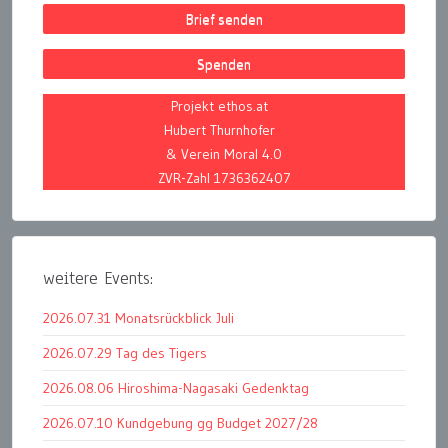
Brief senden
Spenden
Projekt ethos.at
Hubert Thurnhofer
& Verein Moral 4.0
ZVR-Zahl 1736362407
weitere Events:
2026.07.31 Monatsrückblick Juli
2026.07.29 Tag des Tigers
2026.08.06 Hiroshima-Nagasaki Gedenktag
2026.07.10 Kundgebung gg Budget 2027/28