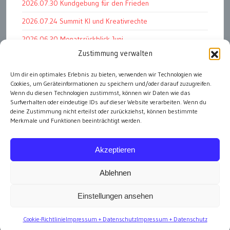
2026.07.30 Kundgebung für den Frieden
2026.07.24 Summit KI und Kreativrechte
2026.06.30 Monatsrückblick Juni
Zustimmung verwalten
2026.07.11 Worauf es letztlich ankommt
2026.07.01 Markenwert Studie 2026
Um dir ein optimales Erlebnis zu bieten, verwenden wir Technologien wie
Cookies, um Geräteinformationen zu speichern und/oder darauf zuzugreifen.
2026.07.07 Open Space im Weltmuseum
Wenn du diesen Technologien zustimmst, können wir Daten wie das
Surfverhalten oder eindeutige IDs auf dieser Website verarbeiten. Wenn du
deine Zustimmung nicht erteilst oder zurückziehst, können bestimmte
Merkmale und Funktionen beeinträchtigt werden.
alle Events
Akzeptieren
Ablehnen
Einstellungen ansehen
Impressum
Cookie-Richtlinie
Impressum + Datenschutz
Impressum + Datenschutz