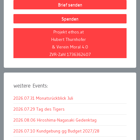
Brief senden
Spenden
Projekt ethos.at
Hubert Thurnhofer
& Verein Moral 4.0
ZVR-Zahl 1736362407
weitere Events:
2026.07.31 Monatsrückblick Juli
2026.07.29 Tag des Tigers
2026.08.06 Hiroshima-Nagasaki Gedenktag
2026.07.10 Kundgebung gg Budget 2027/28