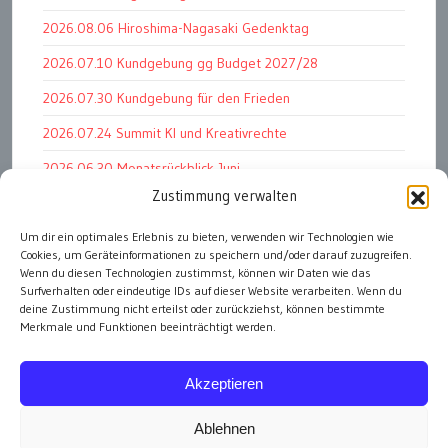
2026.08.06 Hiroshima-Nagasaki Gedenktag
2026.07.10 Kundgebung gg Budget 2027/28
2026.07.30 Kundgebung für den Frieden
2026.07.24 Summit KI und Kreativrechte
2026.06.30 Monatsrückblick Juni
Zustimmung verwalten
2026.07.11 Worauf es letztlich ankommt
2026.07.01 Markenwert Studie 2026
Um dir ein optimales Erlebnis zu bieten, verwenden wir Technologien wie
Cookies, um Geräteinformationen zu speichern und/oder darauf zuzugreifen.
2026.07.07 Open Space im Weltmuseum
Wenn du diesen Technologien zustimmst, können wir Daten wie das
Surfverhalten oder eindeutige IDs auf dieser Website verarbeiten. Wenn du
deine Zustimmung nicht erteilst oder zurückziehst, können bestimmte
Merkmale und Funktionen beeinträchtigt werden.
alle Events
Akzeptieren
Ablehnen