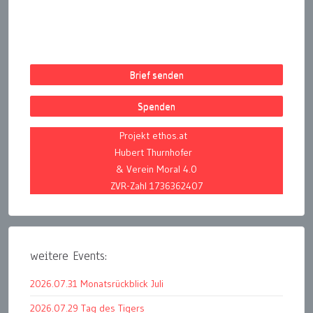
Brief senden
Spenden
Projekt ethos.at
Hubert Thurnhofer
& Verein Moral 4.0
ZVR-Zahl 1736362407
weitere Events:
2026.07.31 Monatsrückblick Juli
2026.07.29 Tag des Tigers