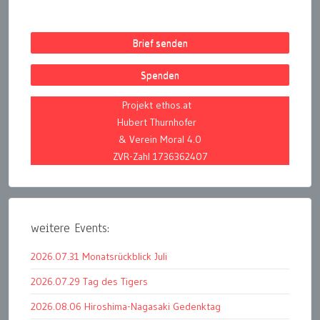
Brief senden
Spenden
Projekt ethos.at
Hubert Thurnhofer
& Verein Moral 4.0
ZVR-Zahl 1736362407
weitere Events:
2026.07.31 Monatsrückblick Juli
2026.07.29 Tag des Tigers
2026.08.06 Hiroshima-Nagasaki Gedenktag