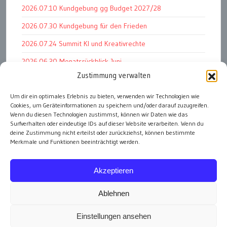
2026.07.10 Kundgebung gg Budget 2027/28
2026.07.30 Kundgebung für den Frieden
2026.07.24 Summit KI und Kreativrechte
2026.06.30 Monatsrückblick Juni
Zustimmung verwalten
2026.07.11 Worauf es letztlich ankommt
2026.07.01 Markenwert Studie 2026
Um dir ein optimales Erlebnis zu bieten, verwenden wir Technologien wie
Cookies, um Geräteinformationen zu speichern und/oder darauf zuzugreifen.
2026.07.07 Open Space im Weltmuseum
Wenn du diesen Technologien zustimmst, können wir Daten wie das
Surfverhalten oder eindeutige IDs auf dieser Website verarbeiten. Wenn du
deine Zustimmung nicht erteilst oder zurückziehst, können bestimmte
Merkmale und Funktionen beeinträchtigt werden.
alle Events
Akzeptieren
Ablehnen
Einstellungen ansehen
Impressum