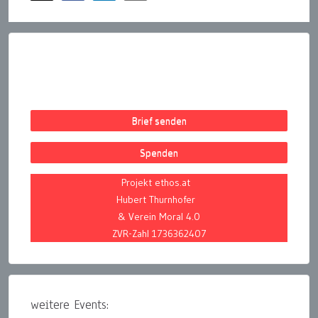
Brief senden
Spenden
Projekt ethos.at
Hubert Thurnhofer
& Verein Moral 4.0
ZVR-Zahl 1736362407
weitere Events: