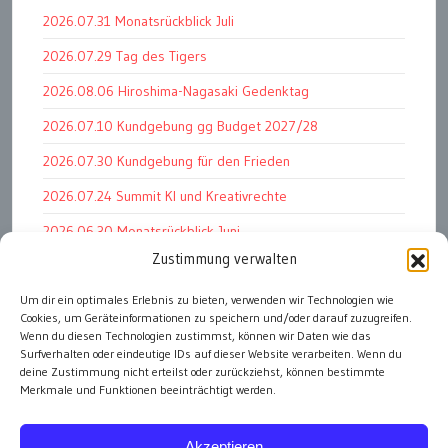
2026.07.31 Monatsrückblick Juli
2026.07.29 Tag des Tigers
2026.08.06 Hiroshima-Nagasaki Gedenktag
2026.07.10 Kundgebung gg Budget 2027/28
2026.07.30 Kundgebung für den Frieden
2026.07.24 Summit KI und Kreativrechte
2026.06.30 Monatsrückblick Juni
Zustimmung verwalten
2026.07.11 Worauf es letztlich ankommt
Um dir ein optimales Erlebnis zu bieten, verwenden wir Technologien wie
2026.07.01 Markenwert Studie 2026
Cookies, um Geräteinformationen zu speichern und/oder darauf zuzugreifen.
2026.07.07 Open Space im Weltmuseum
Wenn du diesen Technologien zustimmst, können wir Daten wie das
Surfverhalten oder eindeutige IDs auf dieser Website verarbeiten. Wenn du
deine Zustimmung nicht erteilst oder zurückziehst, können bestimmte
Merkmale und Funktionen beeinträchtigt werden.
alle Events
Akzeptieren