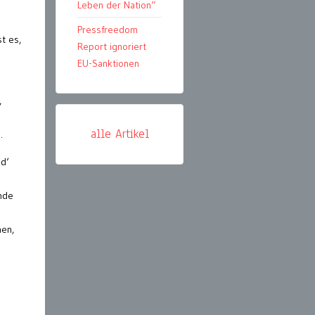
Leben der Nation“
Pressfreedom
t es,
Report ignoriert
EU-Sanktionen
,
alle Artikel
.
ad‘
nde
men,