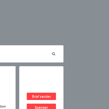
Brief senden
 dem
Spenden