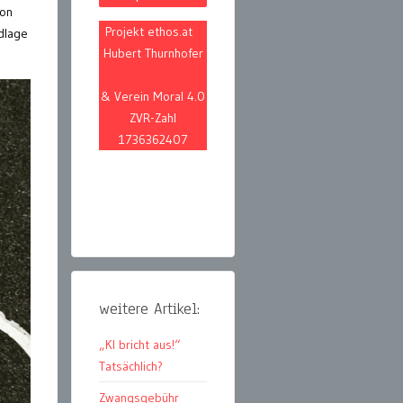
ion
Projekt ethos.at
ndlage
Hubert Thurnhofer
& Verein Moral 4.0
ZVR-Zahl
1736362407
weitere Artikel:
„KI bricht aus!“
Tatsächlich?
Zwangsgebühr