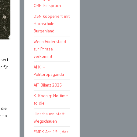
ORF: Einspruch
DSN kooperiert mit
Hochschule
Burgenland
Wenn Widerstand
zur Phrase
verkommt
ssert
r für
AI KI =
Politpropaganda
AIT-Bilanz 2025
K. Koenig: No time
to die
 die
Hinschauen statt
r so
Wegschauen
EMRK Art. 15: „das