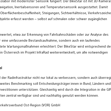
slabor mit modernster Sensorik fungiert. Der BikeStar ist mit 3D-Kamera
avigation, Inertialsensoren und Temperatursensorik ausgestattet. Damit
Oberflächenbeschaffenheit, Steigungen, Sichtverhältnisse, Verkehrszeich
bjektiv erfasst werden – selbst auf schmalen oder schwer zugänglichen
ewertet, etwa zur Erkennung von Fahrbahnschäden oder zur Analyse des
ur eine umfassende Bestandsaufnahme, sondern auch ein laufendes
ichtete Wartungsmaßnahmen erleichtert. Der BikeStar wird entsprechend de
n Österreich im Projekt InfraRad weiterentwickelt, um alle notwendigen
el
d der Radinfrastruktur nicht nur lokal zu verbessern, sondern auch überreg
hweites Benchmarking soll Entscheidungsträger:innen in Bund, Ländern und
vestitionen unterstützen. Gleichzeitig wird durch die Integration in die GI
Daten zentral verfügbar sind und nachhaltig genutzt werden können.
rkehrsverbund Ost-Region (VOR) GmbH