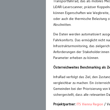
Transportfahrrad, das als mobiles Mes
LiDAR-Laserscanner, präziser Koppeln
können Eigenschaften wie Wegbreite, 
oder auch die thermische Belastung o
Abschnitten.
Die Daten werden automatisiert ausg
Fahrkomforts. Das ermöglicht nicht n
Infrastrukturmonitoring, das zielger
Anforderungen der Stakeholder:innen i
Parameter erheben zu können.
Österreichweites Benchmarking als Zi
InfraRad verfolgt das Ziel, den Zustan
vergleichbar zu machen. Ein österreic
Gemeinden bei der Priorisierung von In
sichergestellt, dass alle relevanten 
Projektpartner:
ITS Vienna Region
/ Ve