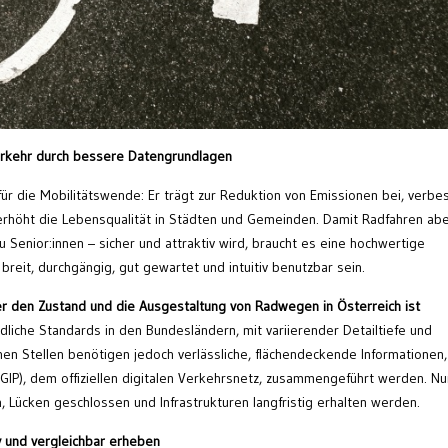
verkehr durch bessere Datengrundlagen
 für die Mobilitätswende: Er trägt zur Reduktion von Emissionen bei, verbe
rhöht die Lebensqualität in Städten und Gemeinden. Damit Radfahren abe
u Senior:innen – sicher und attraktiv wird, braucht es eine hochwertige
breit, durchgängig, gut gewartet und intuitiv benutzbar sein.
r den Zustand und die Ausgestaltung von Radwegen in Österreich ist
dliche Standards in den Bundesländern, mit variierender Detailtiefe und
chen Stellen benötigen jedoch verlässliche, flächendeckende Informationen,
(GIP), dem offiziellen digitalen Verkehrsnetz, zusammengeführt werden. Nu
Lücken geschlossen und Infrastrukturen langfristig erhalten werden.
tiv und vergleichbar erheben