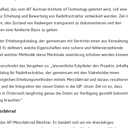
Rad, das vom AIT Austrian Institute of Technology geleitet wird, soll eine
ur Erhebung und Bewertung von Radinfrastruktur entwickelt werden. Ziel is
ssen, den Zustand von Radwegen transparent zu dokumentieren und den
en eine fundierte Basis zu geben.
erter Erhebungskatalog, der gemeinsam mit Vertreter:innen aus Verwaltung
. Er definiert, welche Eigenschaften eine sichere und fehlerverzeihende
 mit welcher Methodik diese Merkmale zuverlässig erhoben werden können
, beschreibt das Vorgehen so: „Wesentliche Eckpfeiler des Projekts ,InfraR
talog für Radinfrastruktur, der gemeinsam mit den Stakeholder:innen
 möglichen Erhebungsmethoden mittels Messfahrrad und daraus resultiere
 und die Integration der neuen Daten in die GIP. Unser Ziel ist es, dass
 in Österreich langfristig genau die Daten zur Verfügung gestellt bekom
tag brauchen.“
ssfahrrad
 das AIT-Messfahrrad BikeStar. Es handelt sich um ein dreirädriges