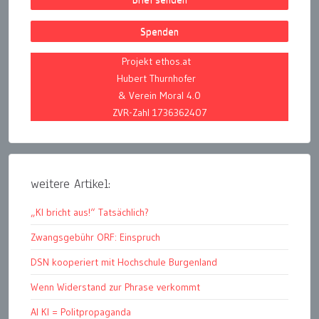
Spenden
Projekt ethos.at
Hubert Thurnhofer
& Verein Moral 4.0
ZVR-Zahl 1736362407
weitere Artikel:
„KI bricht aus!“ Tatsächlich?
Zwangsgebühr ORF: Einspruch
DSN kooperiert mit Hochschule Burgenland
Wenn Widerstand zur Phrase verkommt
AI KI = Politpropaganda