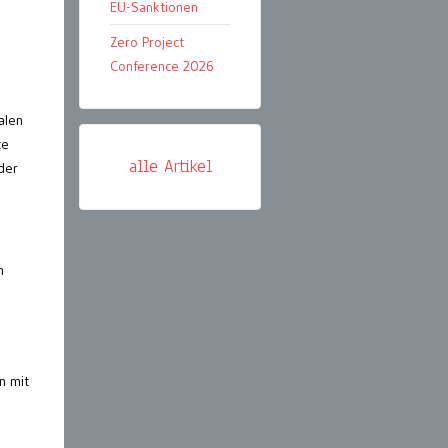
EU-Sanktionen
Zero Project
Conference 2026
alen
te
alle Artikel
der
n
n mit