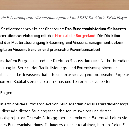
terin E-Learning und Wissensmanagement und DSN-Direktorin Sylvia Mayer
n Studierendenprojekt hat überzeugt:
Das Bundesministerium für Inneres
ooperationsvereinbarung mit der
Hochschule Burgenland
. Die Direktion
und der Masterstudiengang E-Learning und Wissensmanagement setzen
gitalen Wissenstransfer und praxisnahe Präventionsarbeit
schaften Burgenland und die Direktion Staatsschutz und Nachrichtendien
arung im Bereich der Radikalisierungs- und Extremismusprävention
 ist es, durch wissenschaftlich fundierte und zugleich praxisnahe Projekt
tion von Radikalisierung, Extremismus und Terrorismus zu leisten.
 Folgen
in erfolgreiches Praxisprojekt von Studierenden des Masterstudiengangs
dierende dieses Studiengangs arbeiten im zweiten und dritten
axisprojekten für reale Auftraggeber. Im konkreten Fall entwickelten sie 
es Bundesministeriums für Inneres einen interaktiven, barrierefreien E-