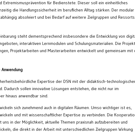
d Extremismusprävention für Bedienstete. Dieser soll ein einheitliches
hzeitig die Handlungssicherheit im beruflichen Alltag stärken. Der modular
nabhängig absolviert und bei Bedarf auf weitere Zielgruppen und Ressorts
inbarung steht dementsprechend insbesondere die Entwicklung von digit
ngeboten, interaktiven Lernmodulen und Schulungsmaterialien. Die Projek
ngen, Projektarbeiten und Masterarbeiten entwickelt und gemeinsam mit 
he Anwendung
herheitsbehördliche Expertise der DSN mit der didaktisch-technologische
 Dadurch sollen innovative Lösungen entstehen, die nicht nur im
er hinaus anwendbar sind.
ickeln sich zunehmend auch in digitalen Räumen. Umso wichtiger ist es,
wickeln und mit wissenschaftlicher Expertise zu verbinden. Die Kooperatio
 uns in der Möglichkeit, aktuelle Themen praxisnah aufzubereiten und
ckeln, die direkt in der Arbeit mit unterschiedlichen Zielgruppen Wirkung