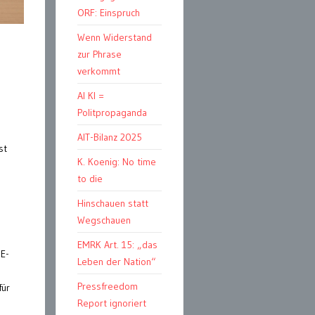
ORF: Einspruch
Wenn Widerstand
zur Phrase
verkommt
AI KI =
Politpropaganda
AIT-Bilanz 2025
st
K. Koenig: No time
to die
e
Hinschauen statt
Wegschauen
EMRK Art. 15: „das
 E-
Leben der Nation“
Pressfreedom
für
Report ignoriert