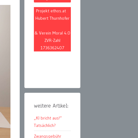
Projekt ethos.at
Hubert Thurnhofer
& Verein Moral 4.0
ZVR-Zahl
1736362407
weitere Artikel:
„KI bricht aus!“
Tatsächlich?
Zwangsgebühr