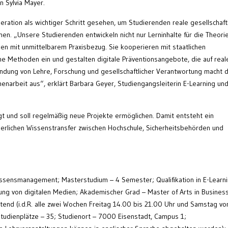
n Sylvia Mayer.
ration als wichtiger Schritt gesehen, um Studierenden reale gesellschaft
n. „Unsere Studierenden entwickeln nicht nur Lerninhalte für die Theorie
en mit unmittelbarem Praxisbezug. Sie kooperieren mit staatlichen
che Methoden ein und gestalten digitale Präventionsangebote, die auf real
ndung von Lehre, Forschung und gesellschaftlicher Verantwortung macht 
rbeit aus“, erklärt Barbara Geyer, Studiengangsleiterin E-Learning un
egt und soll regelmäßig neue Projekte ermöglichen. Damit entsteht ein
uierlichen Wissenstransfer zwischen Hochschule, Sicherheitsbehörden und
ssensmanagement; Masterstudium – 4 Semester; Qualifikation in E-Learni
g von digitalen Medien; Akademischer Grad – Master of Arts in Busines
tend (i.d.R. alle zwei Wochen Freitag 14.00 bis 21.00 Uhr und Samstag vo
Studienplätze – 35; Studienort – 7000 Eisenstadt, Campus 1;