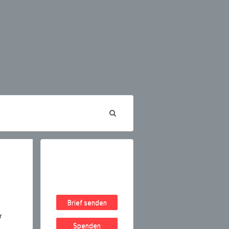
Brief senden
r
Spenden