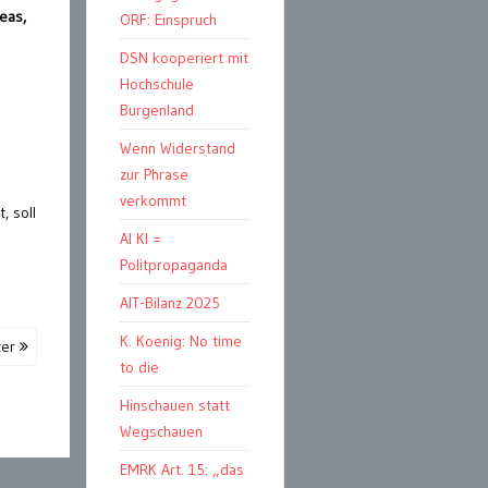
eas,
ORF: Einspruch
DSN kooperiert mit
Hochschule
Burgenland
Wenn Widerstand
zur Phrase
verkommt
, soll
AI KI =
Politpropaganda
AIT-Bilanz 2025
K. Koenig: No time
ter
to die
Hinschauen statt
Wegschauen
EMRK Art. 15: „das