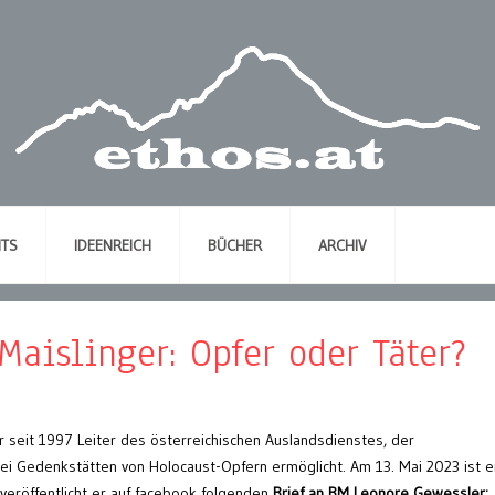
NTS
IDEENREICH
BÜCHER
ARCHIV
Maislinger: Opfer oder Täter?
 seit 1997 Leiter des österreichischen Auslandsdienstes, der
bei Gedenkstätten von Holocaust-Opfern ermöglicht. Am 13. Mai 2023 ist e
e veröffentlicht er auf facebook folgenden
Brief an BM Leonore Gewessler: