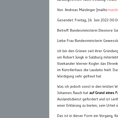
Von: Andreas Maislinger [mailto:
maisl
Gesendet: Freitag, 16. Juni 2023 00:0
Betreff: Bundesministerin Eleonore G
Liebe Frau Bundesministerin Gewessle
ich bin den Grünen seit ihrer Gründu
um Robert Jungk in Salzburg miterle
Vizekanzler Werner Kogler das Ehrenkr
im Künstlerhaus die Laudatio hielt. D
Würdigung sehr gefreut hat.
Was ich jedoch sonst in den letzten W
Johannes Rauch hat
auf Grund eines F
Auslandsdienst gefordert und ist seith
einer Erklärung zu bieten, sein Urteil
Das ist in dieser Form ein Vorgang, f