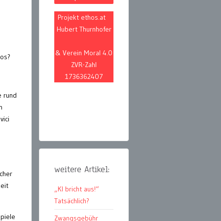
Projekt ethos.at
Hubert Thurnhofer
& Verein Moral 4.0
los?
ZVR-Zahl
1736362407
e rund
n
vici
weitere Artikel:
scher
eit
„KI bricht aus!“
Tatsächlich?
spiele
Zwangsgebühr