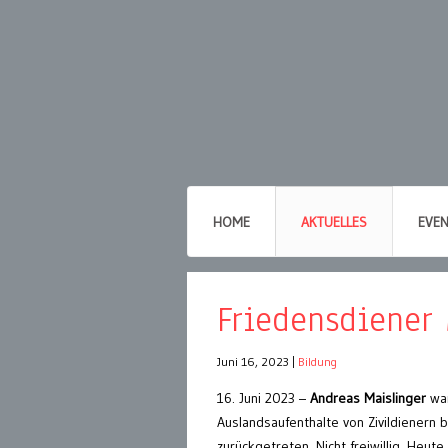
HOME
AKTUELLES
EVE
Friedensdiener 
Juni 16, 2023
|
Bildung
16. Juni 2023 –
Andreas Maislinger
war
Auslandsaufenthalte von Zivildienern 
zurückgetreten. Nicht freiwillig. Heut