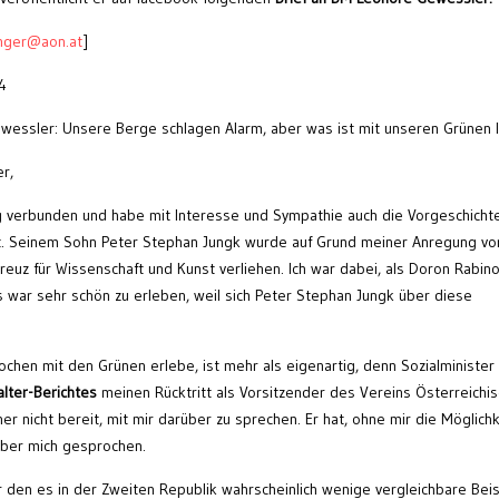
inger@aon.at
]
4
ewessler: Unsere Berge schlagen Alarm, aber was ist mit unseren Grünen 
r,
ng verbunden und habe mit Interesse und Sympathie auch die Vorgeschicht
bt. Seinem Sohn Peter Stephan Jungk wurde auf Grund meiner Anregung vo
euz für Wissenschaft und Kunst verliehen. Ich war dabei, als Doron Rabino
as war sehr schön zu erleben, weil sich Peter Stephan Jungk über diese
ochen mit den Grünen erlebe, ist mehr als eigenartig, denn Sozialminister
alter-Berichtes
meinen Rücktritt als Vorsitzender des Vereins Österreichi
er nicht bereit, mit mir darüber zu sprechen. Er hat, ohne mir die Möglichk
 über mich gesprochen.
ür den es in der Zweiten Republik wahrscheinlich wenige vergleichbare Bei