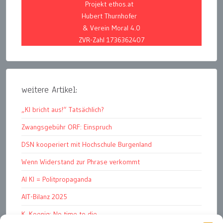
Projekt ethos.at
Hubert Thurnhofer
& Verein Moral 4.0
ZVR-Zahl 1736362407
weitere Artikel:
„KI bricht aus!“ Tatsächlich?
Zwangsgebühr ORF: Einspruch
DSN kooperiert mit Hochschule Burgenland
Wenn Widerstand zur Phrase verkommt
AI KI = Politpropaganda
AIT-Bilanz 2025
K. Koenig: No time to die