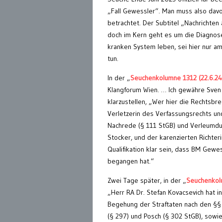
„Fall Gewessler“. Man muss also davo
betrachtet. Der Subtitel „Nachrichten 
doch im Kern geht es um die Diagnos
kranken System leben, sei hier nur am
tun.
In der „
Seuchenkolumne 1312 (22.6.24
Klangforum Wien. … Ich gewähre Sven H
klarzustellen, „Wer hier die Rechtsb
Verletzerin des Verfassungsrechts und
Nachrede (§ 111 StGB) und Verleumdun
Stocker, und der karenzierten Richteri
Qualifikation klar sein, dass BM Gewe
begangen hat.“
Zwei Tage später, in der „
Seuchenkol
„Herr RA Dr. Stefan Kovacsevich hat 
Begehung der Straftaten nach den §§
(§ 297) und Posch (§ 302 StGB), sowi