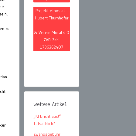
che
Projekt ethos.at
sein,
Hubert Thurnhofer
pen zu
& Verein Moral 4.0
ZVR-Zahl
1736362407
tian
cht
weitere Artikel:
:
„KI bricht aus!“
Tatsächlich?
ker
Zwangsgebühr