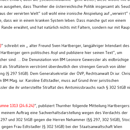
n ausgehen, dass Thurnher die österreichische Politik insgesamt als Seu
aus der vervirten Welt“ soll wohl eine ironische Anspielung auf „verwirrt“ 
e, dass wir in einem kranken System leben. Dass manche gut von einem
 Rande erwähnt, und hat natürlich nichts mit Faltern, sondern nur mit Rau
)
“ schreibt ein „ alter Freund Sven Hartberger, langjähriger Intendant des
artberger gern politisches Asyl und publiziere hier seinen Text“, um
recher sind. … Die Denunziation von BM Leonore Gewessler als eidbrüchige
 als Straftäterin verströmt überdeutlich den strengen Geruch von übler
g (§ 297 StGB). Dem Generalsekretär der ÖVP, Rechtsanwalt Dr.iur. Chris
n BM Mag. iur. Karoline Edtstadler, muss auf Grund ihrer juristischen
ssler die ihr unterstellte Straftat des Amtsmissbrauchs nach § 302 StGB ni
umne 1313 (24.6.24)
“, publiziert Thurnher folgende Mitteilung Hartbergers
in meinem Auftrag eine Sachverhaltsdarstellung wegen des Verdachts der
 297 und 302 StGB gegen die Herren Nehammer (§§ 297, 302 StGB), Stoc
e gegen Frau Edtstadler (§ 302 StGB) bei der Staatsanwaltschaft Wien