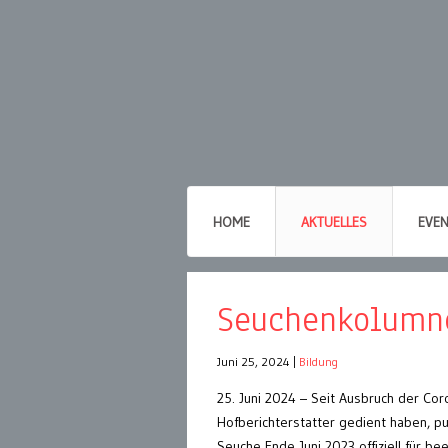
HOME
AKTUELLES
EVE
Seuchenkolumn
Juni 25, 2024
|
Bildung
25. Juni 2024 – Seit Ausbruch der Co
Hofberichterstatter gedient haben, pu
Seuche Ende Juni 2023 offiziell für 