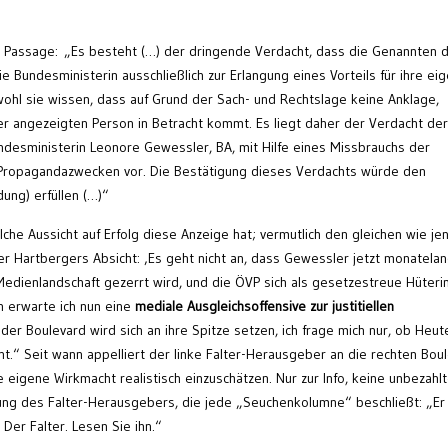
e Passage: „Es besteht (…) der dringende Verdacht, dass die Genannten d
 Bundesministerin ausschließlich zur Erlangung eines Vorteils für ihre ei
wohl sie wissen, dass auf Grund der Sach- und Rechtslage keine Anklage,
r angezeigten Person in Betracht kommt. Es liegt daher der Verdacht der
ndesministerin Leonore Gewessler, BA, mit Hilfe eines Missbrauchs der
en Propagandazwecken vor. Die Bestätigung dieses Verdachts würde den
ng) erfüllen (…)“
che Aussicht auf Erfolg diese Anzeige hat; vermutlich den gleichen wie je
ber Hartbergers Absicht: ‚Es geht nicht an, dass Gewessler jetzt monatelan
 Medienlandschaft gezerrt wird, und die ÖVP sich als gesetzestreue Hüteri
n erwarte ich nun eine
mediale Ausgleichsoffensive zur justitiellen
der Boulevard wird sich an ihre Spitze setzen, ich frage mich nur, ob Heut
.“ Seit wann appelliert der linke Falter-Herausgeber an die rechten Boul
e eigene Wirkmacht realistisch einzuschätzen. Nur zur Info, keine unbezahl
ung des Falter-Herausgebers, die jede „Seuchenkolumne“ beschließt: „Er 
er Falter. Lesen Sie ihn.“