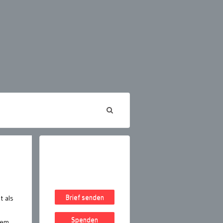
Brief senden
t als
Spenden
dem