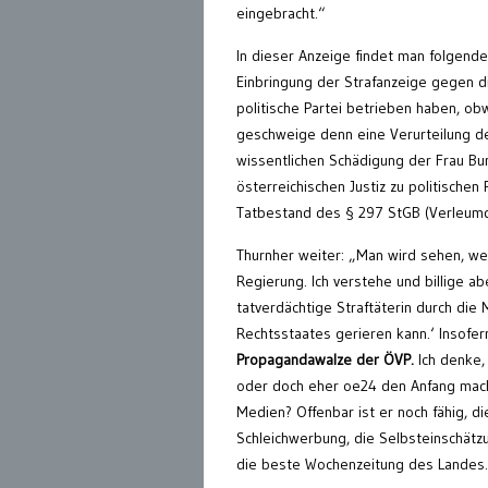
eingebracht.“
In dieser Anzeige findet man folgend
Einbringung der Strafanzeige gegen die
politische Partei betrieben haben, ob
geschweige denn eine Verurteilung de
wissentlichen Schädigung der Frau Bu
österreichischen Justiz zu politisch
Tatbestand des § 297 StGB (Verleumdu
Thurnher weiter: „Man wird sehen, wel
Regierung. Ich verstehe und billige a
tatverdächtige Straftäterin durch die
Rechtsstaates gerieren kann.‘ Insofer
Propagandawalze der ÖVP.
Ich denke, 
oder doch eher oe24 den Anfang macht
Medien? Offenbar ist er noch fähig, di
Schleichwerbung, die Selbsteinschätz
die beste Wochenzeitung des Landes. D