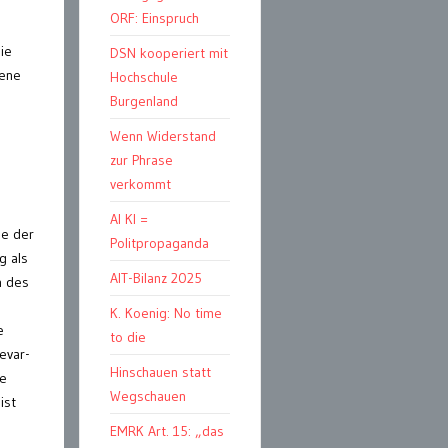
ORF: Einspruch
ie
DSN kooperiert mit
gene
Hochschule
Burgenland
Wenn Widerstand
zur Phrase
verkommt
AI KI =
ne der
Politpropaganda
g als
AIT-Bilanz 2025
n des
K. Koenig: No time
e
to die
evar-
Hinschauen statt
te
Wegschauen
ist
EMRK Art. 15: „das