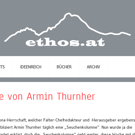
NTS
IDEENREICH
BÜCHER
ARCHIV
e von Armin Thurnher
rona-Herrschaft, welcher Falter-Chefredakteur und -Herausgeber ergebens
bliziert Armin Thurnher täglich eine „Seuchenkolumne“. Nun wurde ja die
beendet erklärt, doch die „Seuchenkolumne“ geht weiter, diese Woche mit 