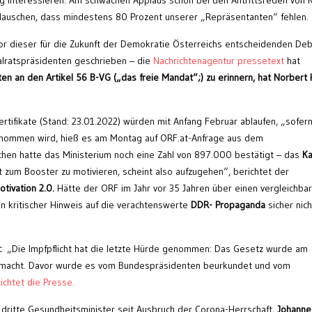
 interessieren. Am schwachen Applaus schon bei den Antrittsreden von K
erlauschen, dass mindestens 80 Prozent unserer „Repräsentanten“ fehlen.
vor dieser für die Zukunft der Demokratie Österreichs entscheidenden De
nalratspräsidenten geschrieben – die
Nachrichtenagentur pressetext
hat
en an den Artikel 56 B-VG („das freie Mandat“;) zu erinnern, hat Norbert 
rtifikate (Stand: 23.01.2022) würden mit Anfang Februar ablaufen, „sofer
enommen wird, hieß es am Montag auf ORF.at-Anfrage aus dem
hen hatte das Ministerium noch eine Zahl von 897.000 bestätigt – das
Ka
it zum Booster zu motivieren, scheint also aufzugehen“, berichtet der
otivation 2.0.
Hätte der ORF im Jahr vor 35 Jahren über einen vergleichba
in kritischer Hinweis auf die verachtenswerte
DDR- Propaganda
sicher nich
t
: „Die Impfpflicht hat die letzte Hürde genommen: Das Gesetz wurde am
emacht. Davor wurde es vom Bundespräsidenten beurkundet und vom
ichtet die Presse.
 dritte Gesundheitsminister seit Ausbruch der Corona-Herrschaft,
Johanne