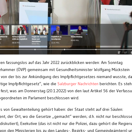
hren fassungslos auf das Jahr 2022 zurückblicken werden: Am Sonntag
l Nehammer (ÖVP) gemeinsam mit Gesundheitsminister Wolfgang Mückstein
), von der bis zur Ankündigung des Impfpflichtgesetzes niemand wusste, d
rtige Impfpflichtgesetz“, wie die
Salzburger Nachrichten
berichten. Es steh
 fest, was am Donnerstag (20.1.2022) von den laut Artikel 56 der Verfass
bgeordneten im Parlament beschlossen wird.
s von Gewaltenteilung gehört haben: der Staat steht auf drei Säulen:
ent, der Ort, wo die Gesetze „gemacht“ werden; d.h. nicht nur beschlosse
iskutiert), Exekutive (das ist nicht nur die Polizei, dazu gehört die Regier
on den Ministerien bis zu den Landes-, Bezirks- und Gemeindeämtern) u