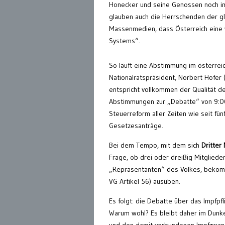
Honecker und seine Genossen noch im 
glauben auch die Herrschenden der gl
Massenmedien, dass Österreich eine 
Systems“.
So läuft eine Abstimmung im österreic
Nationalratspräsident, Norbert Hofer 
entspricht vollkommen der Qualität d
Abstimmungen zur „Debatte“ von 9:00 
Steuerreform aller Zeiten wie seit fün
Gesetzesanträge.
Bei dem Tempo, mit dem sich
Dritter
Frage, ob drei oder dreißig Mitgliede
„Repräsentanten“ des Volkes, bekomme
VG Artikel 56) ausüben.
Es folgt: die Debatte über das Impfpf
Warum wohl? Es bleibt daher im Dunkel