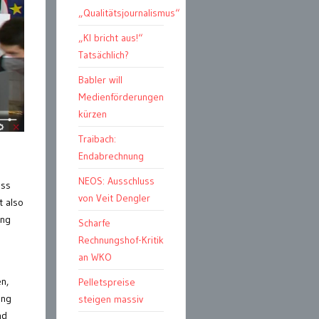
„Qualitätsjournalismus“
„KI bricht aus!“
Tatsächlich?
Babler will
Medienförderungen
kürzen
Traibach:
Endabrechnung
NEOS: Ausschluss
ass
von Veit Dengler
t also
ung
Scharfe
Rechnungshof-Kritik
an WKO
n,
Pelletspreise
ung
steigen massiv
nd