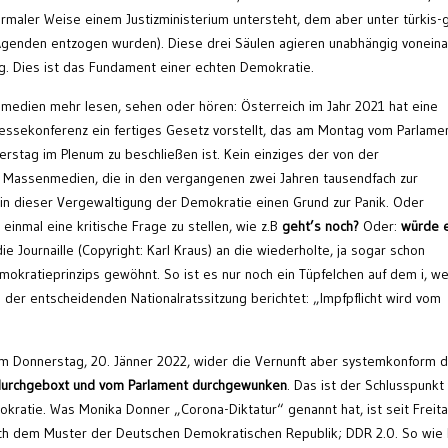
rmaler Weise einem Justizministerium untersteht, dem aber unter türkis-
genden entzogen wurden). Diese drei Säulen agieren unabhängig vonein
ig. Dies ist das Fundament einer echten Demokratie.
medien mehr lesen, sehen oder hören: Österreich im Jahr 2021 hat eine
ressekonferenz ein fertiges Gesetz vorstellt, das am Montag vom Parlame
stag im Plenum zu beschließen ist. Kein einziges der von der
Massenmedien, die in den vergangenen zwei Jahren tausendfach zur
in dieser Vergewaltigung der Demokratie einen Grund zur Panik. Oder
einmal eine kritische Frage zu stellen, wie z.B
geht’s noch?
Oder:
würde 
ie Journaille (Copyright: Karl Kraus) an die wiederholte, ja sogar schon
kratieprinzips gewöhnt. So ist es nur noch ein Tüpfelchen auf dem i, w
d
der entscheidenden Nationalratssitzung berichtet: „Impfpflicht wird vom
m Donnerstag, 20. Jänner 2022, wider die Vernunft aber systemkonform 
 durchgeboxt und vom Parlament durchgewunken
. Das ist der Schlusspunkt
ratie. Was Monika Donner „Corona-Diktatur“ genannt hat, ist seit Freit
 nach dem Muster der Deutschen Demokratischen Republik; DDR 2.0. So wie 