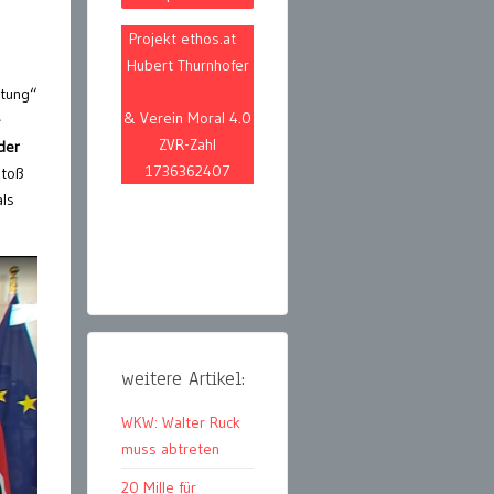
Projekt ethos.at
Hubert Thurnhofer
ltung“
& Verein Moral 4.0
-
ZVR-Zahl
der
1736362407
stoß
als
weitere Artikel:
WKW: Walter Ruck
muss abtreten
20 Mille für