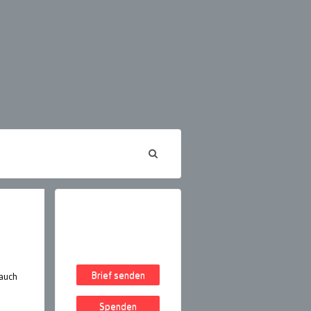
Brief senden
 auch
Spenden