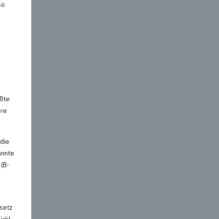
so
ößte
ere
 die
annte
(B-
esetz