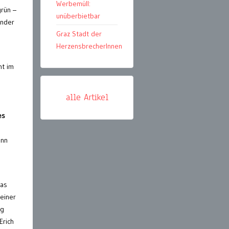
Werbemüll:
grün –
unüberbietbar
ander
Graz Stadt der
HerzensbrecherInnen
nt im
alle Artikel
es
enn
das
 einer
ag
Erich