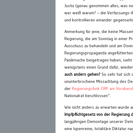
Justiz (genau genommen alles, was no
wer weiß warum? – die Verfassungs-A
und kontrollieren einander gegenseit
Anmerkung für jene, die keine Massen
Regierung, die am Sonntag in einer P
Ausschuss zu behandeln und am Donner
Regierungspropaganda angefütterten 
Panikmache beigetragen haben, sieht 
wenigstens einen Grund dafür, wieder 
auch anders gehen?
So sehr hat sich d
ununterbrochene Missachtung des Demo
der
Regierungsfunk ORF am Voraben
Nationalrat beschlossen“.
Wie nicht anders zu erwarten wurde a
Impfpflichtgesetz von der Regierung
langjährigen Demontage unserer Demok
eine lupenreine, totalitäre Diktatur