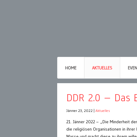
HOME
AKTUELLES
EVE
DDR 2.0 – Das 
Jänner 23, 2022
|
Aktuelles
21. Jänner 2022 – „Die Minderheit der
die religiösen Organisationen in ihrer
Masse und macht diese zu ihrem wille