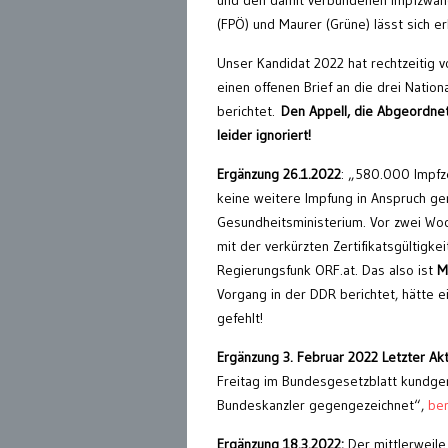
und den damit verbundenen Impfzwang
(FPÖ) und Maurer (Grüne) lässt sich 
Unser Kandidat 2022 hat rechtzeitig 
einen offenen Brief an die drei Natio
berichtet.
Den Appell, die Abgeordnet
leider ignoriert!
Ergänzung 26.1.2022
: „580.000 Impfze
keine weitere Impfung in Anspruch g
Gesundheitsministerium. Vor zwei Woc
mit der verkürzten Zertifikatsgültigke
Regierungsfunk ORF.at. Das also ist
M
Vorgang in der DDR berichtet, hätte e
gefehlt!
Ergänzung 3. Februar 2022 Letzter Ak
Freitag im Bundesgesetzblatt kundg
Bundeskanzler gegengezeichnet“,
ber
Ergänzung 18.3.2022:
Der mittlerweile