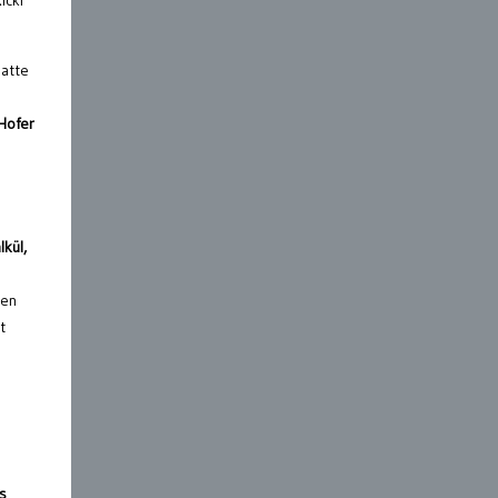
ickl
batte
Hofer
n
lkül,
ren
t
s