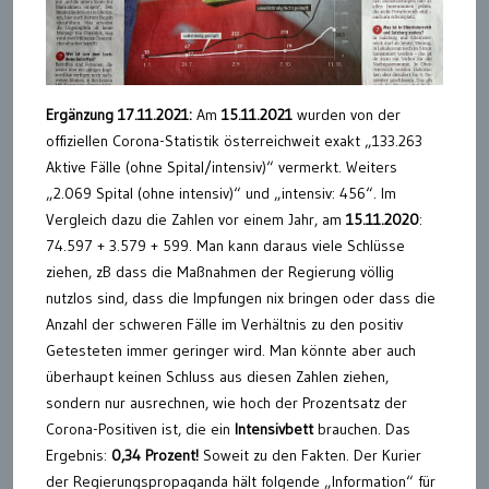
Ergänzung 17.11.2021:
Am
15.11.2021
wurden von der
offiziellen Corona-Statistik österreichweit exakt „133.263
Aktive Fälle (ohne Spital/intensiv)“ vermerkt. Weiters
„2.069 Spital (ohne intensiv)“ und „intensiv: 456“. Im
Vergleich dazu die Zahlen vor einem Jahr, am
15.11.2020
:
74.597 + 3.579 + 599. Man kann daraus viele Schlüsse
ziehen, zB dass die Maßnahmen der Regierung völlig
nutzlos sind, dass die Impfungen nix bringen oder dass die
Anzahl der schweren Fälle im Verhältnis zu den positiv
Getesteten immer geringer wird. Man könnte aber auch
überhaupt keinen Schluss aus diesen Zahlen ziehen,
sondern nur ausrechnen, wie hoch der Prozentsatz der
Corona-Positiven ist, die ein
Intensivbett
brauchen. Das
Ergebnis:
0,34 Prozent!
Soweit zu den Fakten. Der Kurier
der Regierungspropaganda hält folgende „Information“ für