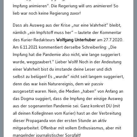
Impfung animieren“. Die Regeriung will uns animieren! So
lieb war noch keine Regierung zuvor!
Dass als Ausweg aus der Krise „nur eine Wahrheit“ bleibt,
nämlich „ein Impfstoff muss her“ – lautete der Kommentar
des Kurier-Redakteurs
Wolfgang Unterhuber
am 27.7.2020.
Am 6.11.2021 kommentiert derselbe Schreiberling: „Die
Impfung hat die Pandemie also nicht, wie lange suggeriert
wurde, weggzaubert.“ Lieber Wolfi! Noch in der Andeutung
einer Wahrheit bist du imstande deine Leser und dich
selbst zu belügen! Es „wurde“ nicht seit langem suggeriert,
denn das war kein Naturereignis, dem wir passiv
ausgesetzt waren. Nein, die Medien „haben“ von Anfang an
das Dogma suggiert, dass die Impfung der einzige Ausweg
aus der sogenannten Pandemie sei. Ganz konkret DU (mit
all deinen KollegInnen vom Kurier) hast an der Verbreitung
dieser Propaganda von der ersten Stunde an aktiv
mitgearbeitet. Offenbar mit vollem Enthusiasmus, aber mit
mangelnder journalistischer Sorgfalt!