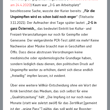
am 24.4.2020
) Kaum war „3 G am Arbeitsplatz“
beschlossene Sache, wusste der Kurier bereits: „
Für die
Ungeimpften wird es schon bald noch enger
“ (Titelseite
3.11.2021). Der Aufmacher drei Tage später lautet: „
2-G in
ganz Österreich
„, das bedeutet Eintritt bei Kultur- und
Freizeit-Veranstaltungen nur noch für Geimpfte oder
Genesene. Der vielgerühmte PCR-Test zählt nix mehr! Keine
Nachweise aber Maske braucht man in Geschäften und
Öffis. Dass diese abstrusen Verordnungen keine
medizinische oder epidemiologische Grundlage haben,
sondern lediglich dazu dienen, den politischen Druck auf
Ungeimpfte weiter zu erhöhen, damit sich diese endlich
„freiwillig“ impfen lassen, ist evident.
Über eine weitere Willkür-Entscheidung ohne ein Wort der
Kritik berichtet das Medium, das sich selbst für eine
„Qualitätszeitung“ hält: „Die Impfung ist nur noch neun
Monate (statt wie zuletzt zwölf) für das Zertifikat [gemeint
ist der „grüne Pass“] gültig, das soll wohl zur Booster-