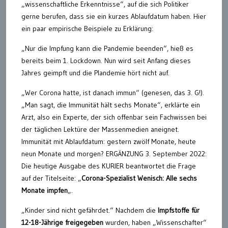
„wissenschaftliche Erkenntnisse“, auf die sich Politiker
gerne berufen, dass sie ein kurzes Ablaufdatum haben. Hier
ein paar empirische Beispiele zu Erklärung:
„Nur die Impfung kann die Pandemie beenden“, hieß es
bereits beim 1. Lockdown. Nun wird seit Anfang dieses
Jahres geimpft und die Plandemie hört nicht auf.
„Wer Corona hatte, ist danach immun“ (genesen, das 3. G!).
„Man sagt, die Immunität hält sechs Monate“, erklärte ein
Arzt, also ein Experte, der sich offenbar sein Fachwissen bei
der täglichen Lektüre der Massenmedien aneignet.
Immunität mit Ablaufdatum: gestern zwölf Monate, heute
neun Monate und morgen? ERGÄNZUNG 3. September 2022:
Die heutige Ausgabe des KURIER beantwortet die Frage
auf der Titelseite: „
Corona-Spezialist Wenisch: Alle sechs
Monate impfen
„.
„Kinder sind nicht gefährdet.“ Nachdem die
Impfstoffe für
12-18-Jährige freigegeben
wurden, haben „Wissenschafter“