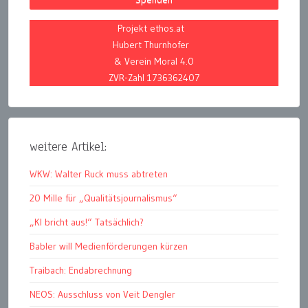
Projekt ethos.at
Hubert Thurnhofer
& Verein Moral 4.0
ZVR-Zahl 1736362407
weitere Artikel:
WKW: Walter Ruck muss abtreten
20 Mille für „Qualitätsjournalismus“
„KI bricht aus!“ Tatsächlich?
Babler will Medienförderungen kürzen
Traibach: Endabrechnung
NEOS: Ausschluss von Veit Dengler