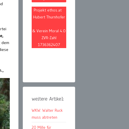
nd
Projekt ethos.at
Hubert Thurnhofer
rtei
& Verein Moral 4.0
e,
ZVR-Zahl
it dem
1736362407
diese
n.
„
weitere Artikel:
WKW: Walter Ruck
muss abtreten
20 Mille für