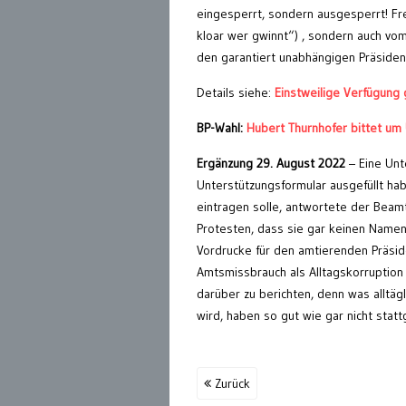
eingesperrt, sondern ausgesperrt! Fre
kloar wer gwinnt“) , sondern auch vo
den garantiert unabhängigen Präsiden
Details siehe:
Einstweilige Verfügun
BP-Wahl:
Hubert Thurnhofer bittet um 
Ergänzung 29. August 2022
– Eine Unt
Unterstützungsformular ausgefüllt ha
eintragen solle, antwortete der Beamt
Protesten, dass sie gar keinen Namen 
Vordrucke für den amtierenden Präsid
Amtsmissbrauch als Alltagskorruption 
darüber zu berichten, denn was alltägl
wird, haben so gut wie gar nicht stat
Zurück