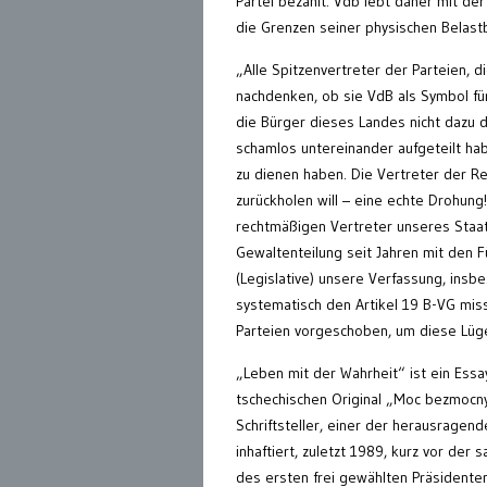
Partei bezahlt. Vdb lebt daher mit de
die Grenzen seiner physischen Belastb
„Alle Spitzenvertreter der Parteien, 
nachdenken, ob sie VdB als Symbol für
die Bürger dieses Landes nicht dazu da
schamlos untereinander aufgeteilt habe
zu dienen haben. Die Vertreter der Re
zurückholen will – eine echte Drohung
rechtmäßigen Vertreter unseres Staat
Gewaltenteilung seit Jahren mit den 
(Legislative) unsere Verfassung, insb
systematisch den Artikel 19 B-VG miss
Parteien vorgeschoben, um diese Lüge
„Leben mit der Wahrheit“ ist ein Essay
tschechischen Original „Moc bezmocny
Schriftsteller, einer der herausrag
inhaftiert, zuletzt 1989, kurz vor de
des ersten frei gewählten Präsidente