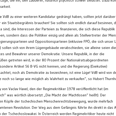
r Lüge, die ihn, den Zauderer, natürlich psychisch schwer belastet. Dazu 
arkeit.
die VdB zu einer weiteren Kandidatur gedrängt haben, sollten jetzt darüber
 ein Staatsbegräbnis brauchen! Sie sollten sich endlich darauf besinnen, 
 sind, die Interessen der Parteien zu finanzieren, die sich diese Republik
n, sondern dass die Politiker einzig und allein als Stellvertreter der Me
gierungsparteien und Oppositionsparteien (inklusive FPÖ, die sich unser 
!) sollen sich von ihrem Lügengebäude verabschieden, sie alleine seien die
es und Bewahrer unserer Demokratie. Unsere Republik, in der die
Füßen getreten wird, in der 80 Prozent der Nationalratsabgeordneten
esondere Artikel 56 B-VG nicht kennen, und die Regierung (Exekutive)
achtet, noch als Demokratie zu bezeichnen, ist eine Lüge! VdB wird von d
 noch so lange wie möglich als Wahrheit zu verkaufen“, so Hubert Thurnho
 von Vaclav Havel, den der Regimekritiker 1978 veröffentlicht hat (im
ch“ was wörtlich übersetzt „Die Macht der Machtlosen“ heißt). Der
enden Köpfe der tschechischen Menschenrechtsbewegung, wurde mehrfach
r samtenen Revolution. Der Weg aus dem Gefängnis führte ihn direkt in das 
n der Tschechoslowakei. In Österreich werden Regimekritiker heute nicht