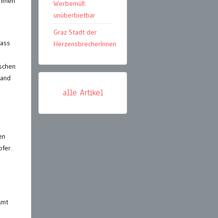
kommen
Werbemüll:
unüberbietbar
Graz Stadt der
dass
HerzensbrecherInnen
nschen
Land
alle Artikel
en
fer.
Amt