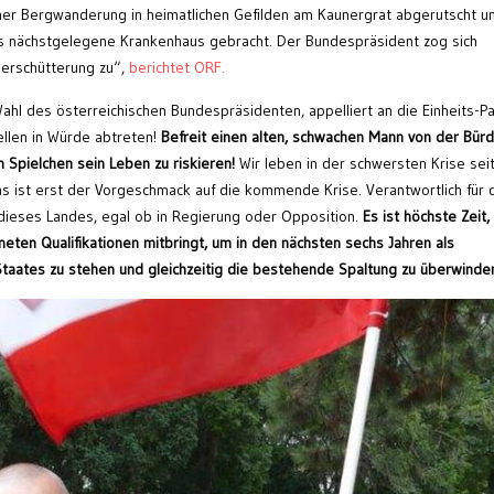
iner Bergwanderung in heimatlichen Gefilden am Kaunergrat abgerutscht u
as nächstgelegene Krankenhaus gebracht. Der Bundespräsident zog sich
nerschütterung zu“,
berichtet ORF.
ahl des österreichischen Bundespräsidenten, appelliert an die Einheits-Pa
llen in Würde abtreten!
Befreit einen alten, schwachen Mann von der Bürd
n Spielchen sein Leben zu riskieren!
Wir leben in der schwersten Krise se
s ist erst der Vorgeschmack auf die kommende Krise. Verantwortlich für 
 dieses Landes, egal ob in Regierung oder Opposition.
Es ist höchste Zeit,
ten Qualifikationen mitbringt, um in den nächsten sechs Jahren als
taates zu stehen und gleichzeitig die bestehende Spaltung zu überwinde