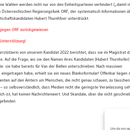
ie Wahlen werden nicht nur von den Einheitsparteien verhindert („damit i
m Österreichischen Regierungsfunk ORF, der systematisch Informationen ü
tschaftskandidaten Hubert Thurnhfoer unterdrückt.
g gegen ORF zurückgewiesen
Unterstützung!
erstützerin von unserem Kandidat 2022 berichtet, dass sie im Magistrat d
be. Auf die Frage, wo sie den Namen ihres Kandidaten (Hubert Thurnhofer)
e: sie habe bereits für Van der Bellen unterschrieben. Nach massiven
eingetragen habe, erhielt sie ein neues Blankoformular! Offenbar liegen 
enten auf den Ämtern um Menschen, die nicht genau schauen, zu täuschen
– so selbsverständlich, dass Medien nicht die geringste Veranlassung se
ich ist, hat keinen Nachrichtenwert. Und Skandale, über die nicht geschrie
tgefunden.
Wei
Um dir ein o