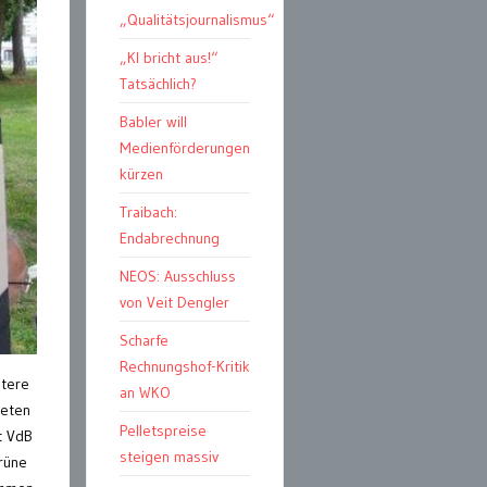
„Qualitätsjournalismus“
„KI bricht aus!“
Tatsächlich?
Babler will
Medienförderungen
kürzen
Traibach:
Endabrechnung
NEOS: Ausschluss
von Veit Dengler
Scharfe
Rechnungshof-Kritik
itere
an WKO
reten
Pelletspreise
t VdB
steigen massiv
Grüne