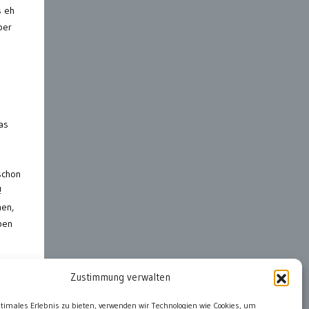
s eh
ber
as
schon
!
hen,
ben
Zustimmung verwalten
ter
ptimales Erlebnis zu bieten, verwenden wir Technologien wie Cookies, um