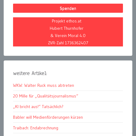
Spenden
Projekt ethos.at
Hubert Thurnhofer
& Verein Moral 4.0
ZVR-Zahl 1736362407
weitere Artikel:
WKW: Walter Ruck muss abtreten
20 Mille für „Qualitätsjournalismus“
„KI bricht aus!“ Tatsächlich?
Babler will Medienförderungen kürzen
Traibach: Endabrechnung