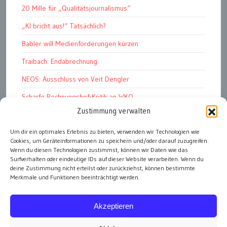
20 Mille für „Qualitätsjournalismus“
„KI bricht aus!“ Tatsächlich?
Babler will Medienförderungen kürzen
Traibach: Endabrechnung
NEOS: Ausschluss von Veit Dengler
Scharfe Rechnungshof-Kritik an WKO
Zustimmung verwalten
Pelletspreise steigen massiv
Werbemüll: unüberbietbar
Um dir ein optimales Erlebnis zu bieten, verwenden wir Technologien wie
Cookies, um Geräteinformationen zu speichern und/oder darauf zuzugreifen.
Graz Stadt der HerzensbrecherInnen
Wenn du diesen Technologien zustimmst, können wir Daten wie das
Surfverhalten oder eindeutige IDs auf dieser Website verarbeiten. Wenn du
deine Zustimmung nicht erteilst oder zurückziehst, können bestimmte
Merkmale und Funktionen beeinträchtigt werden.
alle Artikel
Akzeptieren