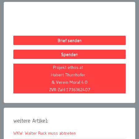
Brief senden
Spenden
Projekt ethos.at
Hubert Thurnhofer
& Verein Moral 4.0
ZVR-Zahl 1736362407
weitere Artikel:
WKW: Walter Ruck muss abtreten