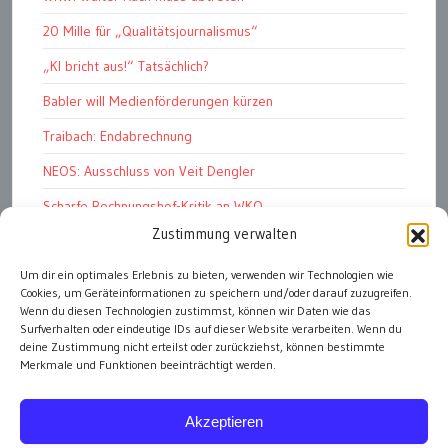
20 Mille für „Qualitätsjournalismus“
„KI bricht aus!“ Tatsächlich?
Babler will Medienförderungen kürzen
Traibach: Endabrechnung
NEOS: Ausschluss von Veit Dengler
Scharfe Rechnungshof-Kritik an WKO
Zustimmung verwalten
Pelletspreise steigen massiv
Um dir ein optimales Erlebnis zu bieten, verwenden wir Technologien wie
Werbemüll: unüberbietbar
Cookies, um Geräteinformationen zu speichern und/oder darauf zuzugreifen.
Graz Stadt der HerzensbrecherInnen
Wenn du diesen Technologien zustimmst, können wir Daten wie das
Surfverhalten oder eindeutige IDs auf dieser Website verarbeiten. Wenn du
deine Zustimmung nicht erteilst oder zurückziehst, können bestimmte
Merkmale und Funktionen beeinträchtigt werden.
alle Artikel
Akzeptieren