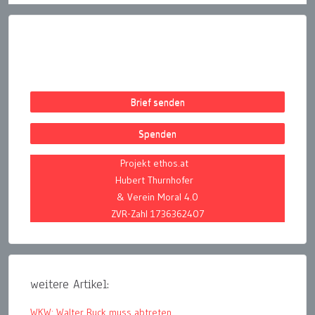
Brief senden
Spenden
Projekt ethos.at
Hubert Thurnhofer
& Verein Moral 4.0
ZVR-Zahl 1736362407
weitere Artikel:
WKW: Walter Ruck muss abtreten