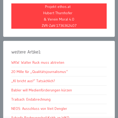
Projekt ethos.at
Hubert Thurnhofer
& Verein Moral 4.0
ZVR-Zahl 1736362407
weitere Artikel:
WKW: Walter Ruck muss abtreten
20 Mille für „Qualitätsjournalismus“
„KI bricht aus!“ Tatsächlich?
Babler will Medienförderungen kürzen
Traibach: Endabrechnung
NEOS: Ausschluss von Veit Dengler
Scharfe Rechnungshof-Kritik an WKO