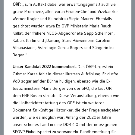
ORF:
„Zum Auftakt dabei war erwartungsgemäß auch viel
grüne Prominenz, allen voran Grünen-Chef und Vizekanzler
Werner Kogler und Klubobfrau Sigrid Maurer. Ebenfalls
gesichtet wurden etwa Ex-ÖVP-Ministerin Maria Rauch-
Kallat, der frühere NEOS-Abgeordnete Sepp Schellhorn,
Kabarettistin und ‚Dancing Stars‘-Gewinnerin Caroline
Athanasiadis, Astrologin Gerda Rogers und Sängerin Ina
Regen.“
Unser Kandidat 2022 kommentiert:
Das ÖVP-Urgestein
Othmar Karas fehlt in dieser illustren Aufzählung. Er durfte
VdB sogar auf der Bühne huldigen, ebenso wie die Ex-
Justizministerin Maria Berger von der SPÖ, die laut ORF
dem HBP Rosen streute. Diese Veranstaltung, ebenso wie
die Hofberichterstattung des ORF ist ein weiteres
Dokument für künftige Historiker, die der Frage nachgehen
werden, wie es möglich war, Anfang der 2020er Jahre
unser schönes Land in eine DDR 4.0 mit der neos-grünen
SPÖVP Einheitspartei zu verwandeln. Randbemerkung für