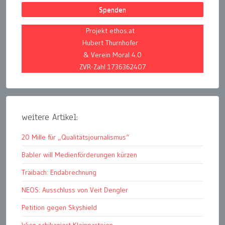
Spenden
Projekt ethos.at
Hubert Thurnhofer
& Verein Moral 4.0
ZVR-Zahl 1736362407
weitere Artikel:
20 Mille für „Qualitätsjournalismus“
Babler will Medienförderungen kürzen
Traibach: Endabrechnung
NEOS: Ausschluss von Veit Dengler
Petition gegen Skyshield