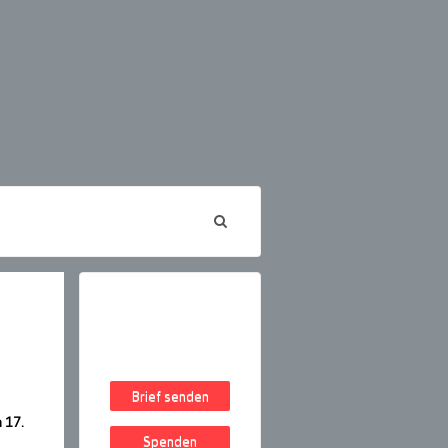
Brief senden
 17.
Spenden