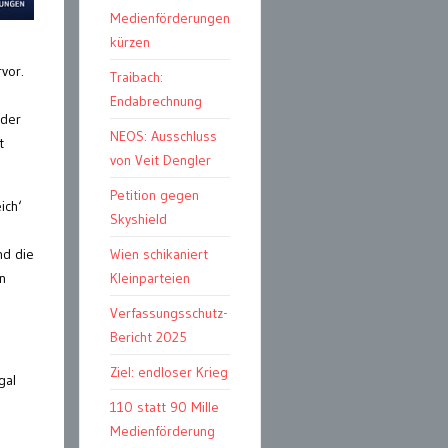
Medienförderungen
kürzen
vor.
Traibach:
Endabrechnung
 der
NEOS: Ausschluss
t
von Veit Dengler
Petition gegen
ich‘
Skyshield
nd die
Wien schikaniert
n
Kleinparteien
Verfassungsschutz-
Bericht 2025
Ziel: endloser Krieg
gal
110 statt 90 Mille
Medienförderung