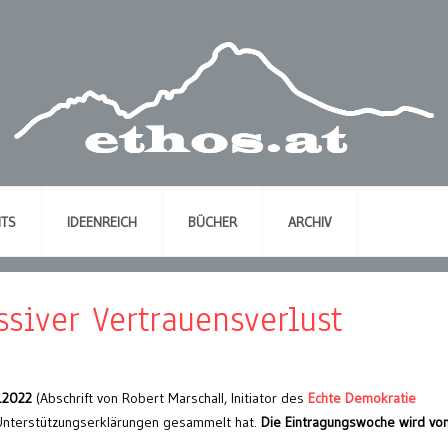
NTS
IDEENREICH
BÜCHER
ARCHIV
siver Vertrauensverlust
1.2022
(Abschrift von Robert Marschall, Initiator des
Echte Demokratie
 Unterstützungserklärungen gesammelt hat.
Die Eintragungswoche wird von