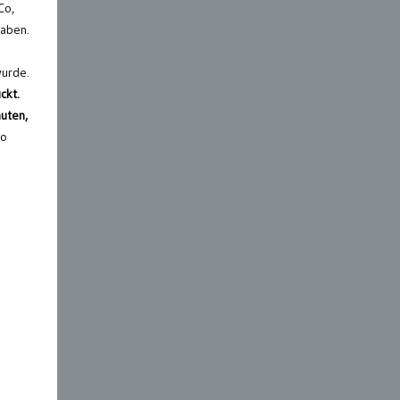
Co,
haben.
wurde.
ckt.
uten,
so