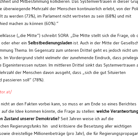
chheit und Mitbestimmung kollidieren. Das Systemvertrauen in dieser Gr
 die überwiegende Mehrzahl der Menschen kontinuierlich erlebt, von der Poli
t zu werden (73%), im Parlament nicht vertreten zu sein (68%) und mit
schied machen zu können (60%).“
elklasse („die Mitte“) schreibt SORA: „Die Mitte stellt sich die Frage, ob 
t oder eher ein
Selbstbedienungsladen
ist. Auch in der Mitte der Gesellsc
stimmung Thema. Im Gegensatz zum unteren Drittel geht es jedoch nicht um
. Im Vordergrund steht vielmehr der zunehmende Eindruck, dass privilegi
e Eigeninteressen nutzen. Im mittleren Drittel sinkt das Systemvertrauen 
Mehrzahl der Menschen davon ausgeht, dass „sich die gut Situierten
 passieren soll“ (78%).
or.at/
nicht an den Fakten vorbei kann, so muss er am Ende so eines Berichtes
 auf die Idee kommen könnte, die Frage zu stellen:
welche Verantwortung
sen Zustand unserer Demokratie?
Seit Jahren weise ich auf die
chen Regierungsfunks hin und kritisiere die Besetzung aller wichtigen
sowie dreistellige Millionenbeträge (pro Jahr), die für Regierungspropaga