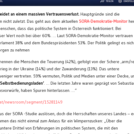
leidet an einem massiven Vertrauensverlust.
Hauptgründe sind die
n nicht zuletzt. Das geht aus dem aktuellen
SORA-Demokratie-Monitor
her
chen, dass das politische System in Österreich funktioniert. Bei
eser Wert noch bei über 60%. … Laut SORA-Demokratie-Monitor vertrauen
rlament 38% und dem Bundespräsidenten 53%. Der Politik gelingt es nich
orgen zu nehmen
n nennen die Menschen die Teuerung (42%), gefolgt von der Schere ‚arm/re
rieg in der Ukraine (14%) und der Zuwanderung (13%). Das untere
weniger vertreten. 59% vermuten, Politik und Medien unter einer Decke, u
‚Selbstbedienungsladen‘
. … Die letzten Jahre waren geprägt von Sebastia
ionsvorwürfe, haben Spuren hinterlassen. …“
f.at/newsroom/segment/15281149
 aus der SORA -Studie auslösen, doch die Herrschaften unseres Landes – e
men das nicht einmal zum Anlass für ein Wimpernzucken: „Über die
ntere Drittel von Erfahrungen im politischen System, die mit den