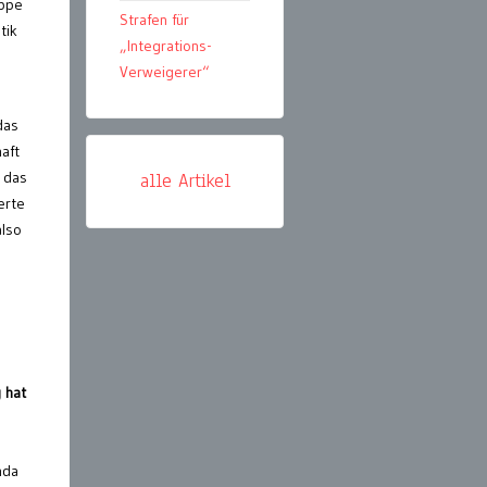
uppe
Strafen für
tik
„Integrations-
Verweigerer“
das
haft
 das
alle Artikel
erte
also
 hat
nda