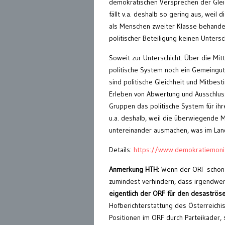
demokratischen Versprechen der Glei
fällt v.a. deshalb so gering aus, weil
als Menschen zweiter Klasse behandel
politischer Beteiligung keinen Unter
Soweit zur Unterschicht. Über die Mitt
politische System noch ein Gemeingu
sind politische Gleichheit und Mitbe
Erleben von Abwertung und Ausschluss
Gruppen das politische System für ihr
u.a. deshalb, weil die überwiegende 
untereinander ausmachen, was im Land
Details:
https://www.demokratiemonit
Anmerkung HTH:
Wenn der ORF schon 
zumindest verhindern, dass irgendwer
eigentlich der ORF für den desaströ
Hofberichterstattung des Österreichis
Positionen im ORF durch Parteikader, 