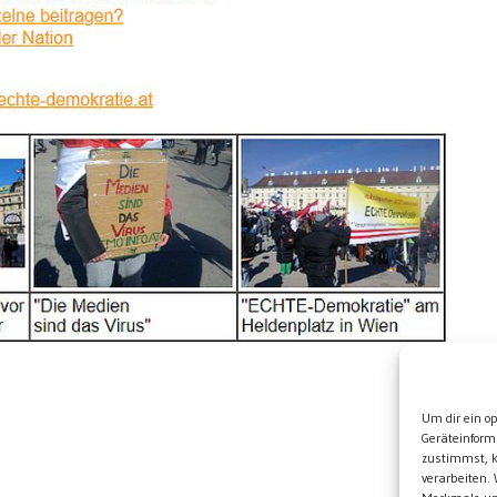
Wei
Um dir ein o
Geräteinform
zustimmst, k
verarbeiten.