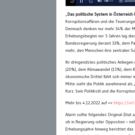
„
Das politische System in Österreich 
Korruptionsaffären und die Teuerunge
Demnach denken nur mehr 34% der Mens
Erhebungsbeginn vor 5 Jahren lag di
Bundesregierung derzeit 33%, dem Pa
mehr, den Menschen ihre zentralen S
Ihr dringendstes politisches Anliege
(20%), dem Klimawandel (15%), dem K
ökonomische Drittel fühlt sich immer 
Mitte sieht die Politik zunehmend als
Kurz. Sein Politikstil und die Korrupt
Mehr bis 4.12.2022 auf =>
https://or
Alarm sollte folgendes Original-Zitat
ob in Regierung oder Oppostion – neh
Erhebungsjahre hinweg berichtet das u